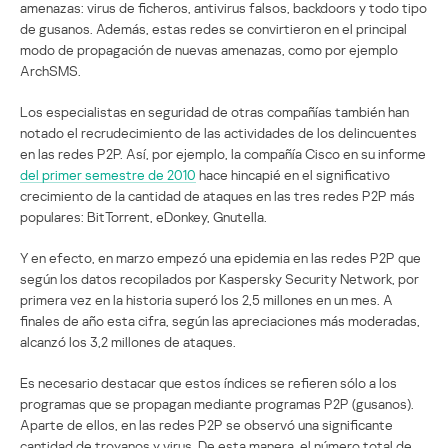
amenazas: virus de ficheros, antivirus falsos, backdoors y todo tipo
de gusanos. Además, estas redes se convirtieron en el principal
modo de propagación de nuevas amenazas, como por ejemplo
ArchSMS.
Los especialistas en seguridad de otras compañías también han
notado el recrudecimiento de las actividades de los delincuentes
en las redes P2P. Así, por ejemplo, la compañía Cisco en su informe
del primer semestre de 2010
hace hincapié en el significativo
crecimiento de la cantidad de ataques en las tres redes P2P más
populares: BitTorrent, eDonkey, Gnutella.
Y en efecto, en marzo empezó una epidemia en las redes P2P que
según los datos recopilados por Kaspersky Security Network, por
primera vez en la historia superó los 2,5 millones en un mes. A
finales de año esta cifra, según las apreciaciones más moderadas,
alcanzó los 3,2 millones de ataques.
Es necesario destacar que estos índices se refieren sólo a los
programas que se propagan mediante programas P2P (gusanos).
Aparte de ellos, en las redes P2P se observó una significante
cantidad de troyanos y virus. De esta manera, el número total de