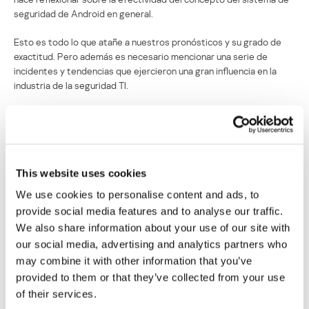
seguridad de Android en general.
Esto es todo lo que atañe a nuestros pronósticos y su grado de
exactitud. Pero además es necesario mencionar una serie de
incidentes y tendencias que ejercieron una gran influencia en la
industria de la seguridad TI.
Ataques dirigidos a las corporaciones y
empresas industriales
El ataque conocido como “Aurora” no sólo afectó a Google
This website uses cookies
(considerado el principal blanco de los atacantes), sino también a
We use cookies to personalise content and ads, to
una serie de grandes compañías en todo el mundo. El incidente
provide social media features and to analyse our traffic.
puso al descubierto grandes brechas en los sistemas de seguridad
y reveló el objetivo potencial de los atacantes: el espionaje
We also share information about your use of our site with
cibernético y el robo de información comercial confidencial. Cabe
our social media, advertising and analytics partners who
destacar que en el futuro estos ataques dirigidos se usarán con
may combine it with other information that you’ve
los mismos objetivos.
provided to them or that they’ve collected from your use
of their services.
La historia del gusano Stuxnet, que ya hemos mencionado, es