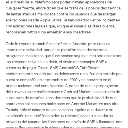
el jailbreak de su teléfono para poder instalar aplicaciones de
cualquier fuente, ahora dicen que se trata de la posibilidad teórica
de lanzar ataques maliciosos contra los usuarios que descargan
aplicaciones desde Apple Store. Ya han ocurrido varios incidentes
con aplicaciones legales que, sin que el usuario se diera cuenta,
recopilaban datos y los enviaban a sus creadores.
Todo lo expuesto también se refiere a Android, pero con una
importante salvedad: para esta plataforma se detectaron
programas maliciosos que funcionaban según el método usado por
los troyanos móviles, es decir, el envío de mensajes SMS a
números de pago. Trojan-SMS.AndroidOS.FakePlayer,
evidentemente creado por un delincuente ruso, fue detectado por
nuestra compañía en septiembre de 2010 y se convirtió en el
primer malware real para Android. A pesar de que la propagación
del troyano no se hacía mediante Android Market, sino a través de
sitios web de estafas, consideramos que la probabilidad de que
aparezcan aplicaciones maliciosos en Android Market es muy alta.
Es más, sólo el número de aplicaciones legales que durante su
instalación en el teléfono piden (y reciben) acceso a los datos
privados del usuario, las funciones de envío de SMS y llamadas, nos
hace reflexionar sobre la efectividad del concepto del sistema de