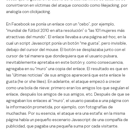
convirtieron en víctimas del ataque conocido como likejacking, por
analogía con clickjacking.
En Facebook se ponía un enlace con un “cebo”, por ejemplo,
“mundial de fútbol 2010 en alta resolución” o “las 101 mujeres más
atractivas del mundo”. El enlace llevaba a una página ad-hoc, en la
cual un script Javascript ponía un botón “me gusta”, pero invisible,
debajo del cursor del mouse. El botón se desplazaba junto con el
cursor de tal manera que dondequiera que el usuario pulsara,
inevitablemente apretaba en este botón y, como consecuencia,
agregaba en su “muro” una copia del enlace. El resultado es que en
las “últimas noticias” de sus amigos aparecerá que este enlace le
gusta (he or she likes). En adelante, el ataque empezó a crecer
como una bola de nieve: primero eran los amigos los que seguían el
enlace, después los amigos de sus amigos, etc. Después de que se
agregaban los enlaces al “muro”, el usuario pasaba a una página con
la información prometida, por ejemplo, con fotografías de
muchachas. Por su esencia, el ataque era una estafa: en la misma
página había un pequeño escenario Javascript de una compañía de
publicidad, que pagaba una pequeña suma por cada visitante.