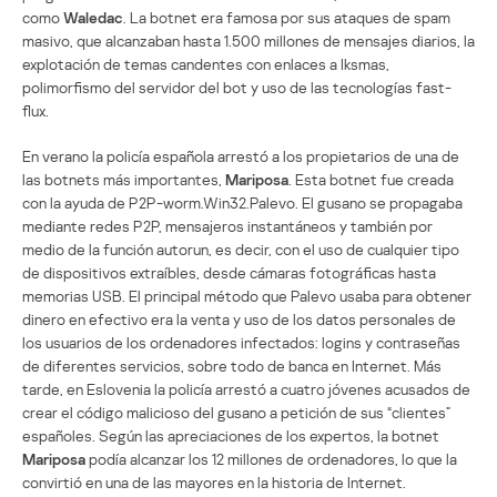
como
Waledac
. La botnet era famosa por sus ataques de spam
masivo, que alcanzaban hasta 1.500 millones de mensajes diarios, la
explotación de temas candentes con enlaces a Iksmas,
polimorfismo del servidor del bot y uso de las tecnologías fast-
flux.
En verano la policía española arrestó a los propietarios de una de
las botnets más importantes,
Mariposa
. Esta botnet fue creada
con la ayuda de P2P-worm.Win32.Palevo. El gusano se propagaba
mediante redes P2P, mensajeros instantáneos y también por
medio de la función autorun, es decir, con el uso de cualquier tipo
de dispositivos extraíbles, desde cámaras fotográficas hasta
memorias USB. El principal método que Palevo usaba para obtener
dinero en efectivo era la venta y uso de los datos personales de
los usuarios de los ordenadores infectados: logins y contraseñas
de diferentes servicios, sobre todo de banca en Internet. Más
tarde, en Eslovenia la policía arrestó a cuatro jóvenes acusados de
crear el código malicioso del gusano a petición de sus “clientes”
españoles. Según las apreciaciones de los expertos, la botnet
Mariposa
podía alcanzar los 12 millones de ordenadores, lo que la
convirtió en una de las mayores en la historia de Internet.