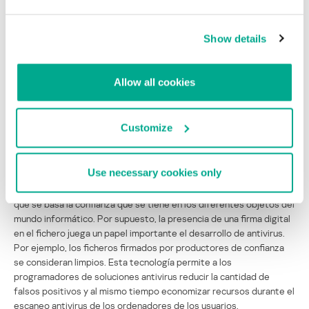
interesante no sólo por la extrema complejidad de este programa,
sino también, en primer lugar, por el objetivo de sus ataques, que
estaban dirigidos a los controladores lógicos programables (PLC)
Show details
usados en factorías industriales. Este fue el primer ejemplo de
verdadero sabotaje cibernético contra la industria, capaz de
provocar graves daños físicos. La existencia de una frontera entre
Allow all cookies
el mundo real y el virtual quedo en entredicho y nos pone frente a
desafíos completamente nuevos, que tendremos que resolver en
el futuro próximo.
Customize
Los certificados digitales
Use necessary cookies only
Los certificados y firmas digitales son uno de los fundamentos en
que se basa la confianza que se tiene en los diferentes objetos del
mundo informático. Por supuesto, la presencia de una firma digital
en el fichero juega un papel importante el desarrollo de antivirus.
Por ejemplo, los ficheros firmados por productores de confianza
se consideran limpios. Esta tecnología permite a los
programadores de soluciones antivirus reducir la cantidad de
falsos positivos y al mismo tiempo economizar recursos durante el
escaneo antivirus de los ordenadores de los usuarios.