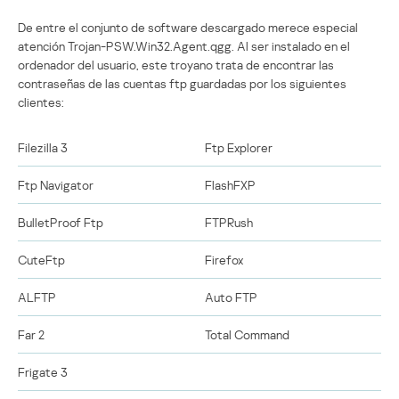
De entre el conjunto de software descargado merece especial
atención Trojan-PSW.Win32.Agent.qgg. Al ser instalado en el
ordenador del usuario, este troyano trata de encontrar las
contraseñas de las cuentas ftp guardadas por los siguientes
clientes:
Filezilla 3
Ftp Explorer
Ftp Navigator
FlashFXP
BulletProof Ftp
FTPRush
CuteFtp
Firefox
ALFTP
Auto FTP
Far 2
Total Command
Frigate 3