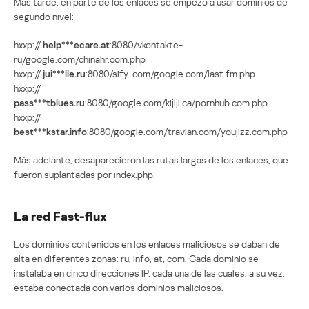
Más tarde, en parte de los enlaces se empezó a usar dominios de
segundo nivel:
hxxp://
help***ecare.at
:8080/vkontakte-
ru/google.com/chinahr.com.php
hxxp://
jui***ile.ru
:8080/sify-com/google.com/last.fm.php
hxxp://
pass***tblues.ru
:8080/google.com/kijiji.ca/pornhub.com.php
hxxp://
best***kstar.info
:8080/google.com/travian.com/youjizz.com.php
Más adelante, desaparecieron las rutas largas de los enlaces, que
fueron suplantadas por index.php.
La red Fast-flux
Los dominios contenidos en los enlaces maliciosos se daban de
alta en diferentes zonas: ru, info, at, com. Cada dominio se
instalaba en cinco direcciones IP, cada una de las cuales, a su vez,
estaba conectada con varios dominios maliciosos.