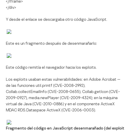
</iframe>
</div>
Y desde el enlace se descargaba otro código JavaScript.
Este es un fragmento después de desenmarañarlo:
Este código remitía el navegador hacia los exploits.
Los exploits usaban estas vulnerabilidades: en Adobe Acrobat —
de las funciones util.printf (CVE-2008-2992),
Collab.collectEmailInfo (CVE-2008-0655), Collab.getIcon (CVE-
2009-0927), media.newPlayer (CVE-2009-4324); en la máquina
virtual de Java (CVE-2010-0886) y en el componente ActiveX
MDAC RDS.Dataspace ActiveX (CVE-2006-0003).
Fragmento del código en JavaScript desenmarañado (del exploit