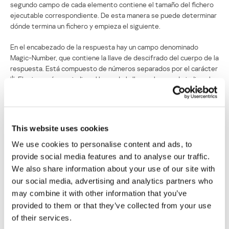
segundo campo de cada elemento contiene el tamaño del fichero
ejecutable correspondiente. De esta manera se puede determinar
dónde termina un fichero y empieza el siguiente.
En el encabezado de la respuesta hay un campo denominado
Magic-Number, que contiene la llave de descifrado del cuerpo de la
respuesta. Está compuesto de números separados por el carácter
‘|’. El primer número indica el largo de la llave; el segundo indica el
algoritmo de cifrado; la cifra 1 es un XOR común y corriente. El
resto del campo es la llave de descifrado. Aquí debemos recalcar
que tanto el código malicioso en JavaScript, como los exploits,
Bredolab y los demás programas maliciosos que Bredolab instala
This website uses cookies
en el ordenador de la víctima se han descargado desde los mismos
dominios de la red fast-flux del botnet Bredolab.
We use cookies to personalise content and ads, to
provide social media features and to analyse our traffic.
Bredolab descargaba en el ordenador de la víctima una larga serie
We also share information about your use of our site with
de software malicioso:
our social media, advertising and analytics partners who
may combine it with other information that you’ve
Trojan-Spy.Win32.Zbot,
provided to them or that they’ve collected from your use
Trojan-Spy.Win32.SpyEyes,
Trojan-Spy.Win32.BZub,
of their services.
Backdoor.Win32.HareBot,