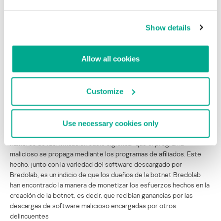
Backdoor.Win32.Blakken,
Backdoor.Win32.Shiz,
Show details
Trojan-Dropper.Win32.TDSS,
Trojan-Ransom.Win32.PinkBlocker,
Trojan.Win32.Jorik.Oficla.
Allow all cookies
Y esta lista no está completa, ni mucho menos.
Customize
Algunos de estos programas maliciosos envían en las solicitudes a
los centros de administración, los parámetros que identifican el
número del asociado. Por ejemplo, el Backdoor.Win32.Shiz
descargado por Bredolab envía el parámetro seller=15 que significa
Use necessary cookies only
que la instalación en el sistema la hizo Bredolab. El envío de esos
números de identificación suele significar que el programa
malicioso se propaga mediante los programas de afiliados. Este
hecho, junto con la variedad del software descargado por
Bredolab, es un indicio de que los dueños de la botnet Bredolab
han encontrado la manera de monetizar los esfuerzos hechos en la
creación de la botnet, es decir, que recibían ganancias por las
descargas de software malicioso encargadas por otros
delincuentes