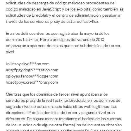
solicitudes de descarga de código malicioso procedentes del
código malicioso en JavaScript y de los exploits, como también las
solicitudes de Bredolab y el centro de administración, pasaban a
través de los servidores proxy de esta red fast-flux.
Eran los delincuentes los que registraban la mayoría de los
dominios fast-flux. Pero a principios del verano de 2010
empezaron a aparecer dominios que eran subdominios de tercer
nivel.
kollinsoy.skyef***on.com
aospfpgy.dogpl***tation.com
oployau.fancou***logger.com
hosotpoyu.credi***brary.com
Mientras que los dominios de tercer nivel apuntaban a los
servidores proxy de la red fast-flux Bredolab, en los dominios de
segundo nivel de estos enlaces había sitios web legítimos. Las
direcciones IP de los dominios de tercer y segundo nivel eran
diferentes. De alguna manera (mediante el hackeo de las cuentas
de los usuarios o de alguna otra forma) los delincuentes obtenían
la posibilidad de administrar la configuración DNS de estos sitios.