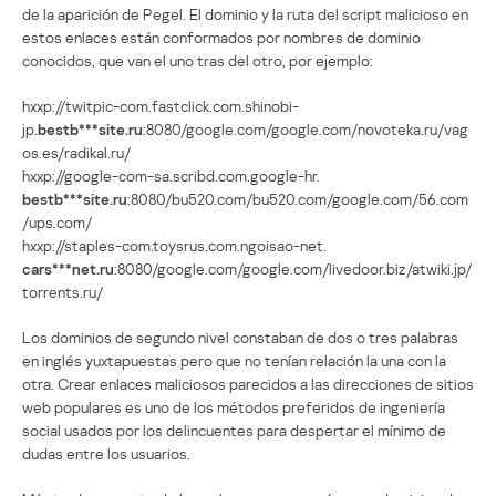
de la aparición de Pegel. El dominio y la ruta del script malicioso en
estos enlaces están conformados por nombres de dominio
conocidos, que van el uno tras del otro, por ejemplo:
hxxp://twitpic-com.fastclick.com.shinobi-
jp.
bestb***site.ru
:8080/google.com/google.com/novoteka.ru/vag
os.es/radikal.ru/
hxxp://google-com-sa.scribd.com.google-hr.
bestb***site.ru
:8080/bu520.com/bu520.com/google.com/56.com
/ups.com/
hxxp://staples-com.toysrus.com.ngoisao-net.
cars***net.ru
:8080/google.com/google.com/livedoor.biz/atwiki.jp/
torrents.ru/
Los dominios de segundo nivel constaban de dos o tres palabras
en inglés yuxtapuestas pero que no tenían relación la una con la
otra. Crear enlaces maliciosos parecidos a las direcciones de sitios
web populares es uno de los métodos preferidos de ingeniería
social usados por los delincuentes para despertar el mínimo de
dudas entre los usuarios.