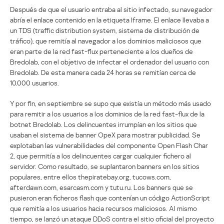
Después de que el usuario entraba al sitio infectado, su navegador
abría el enlace contenido en la etiqueta Iframe. El enlace llevaba a
un TDS (traffic distribution system, sistema de distribución de
tráfico), que remitía al navegador a los dominios maliciosos que
eran parte de la red fast-flux perteneciente a los dueños de
Bredolab, con el objetivo de infectar el ordenador del usuario con
Bredolab. De esta manera cada 24 horas se remitían cerca de
10.000 usuarios.
Y por fin, en septiembre se supo que existía un método más usado
para remitir a los usuarios a los dominios de la red fast-flux de la
botnet Bredolab. Los delincuentes irrumpían en los sitios que
usaban el sistema de banner OpeX para mostrar publicidad. Se
explotaban las vulnerabilidades del componente Open Flash Char
2, que permitía a los delincuentes cargar cualquier fichero al
servidor. Como resultado, se suplantaron banners en los sitios
populares, entre ellos thepiratebay.org, tucows.com,
afterdawn.com, esarcasm.com y tutu.ru. Los banners que se
pusieron eran ficheros flash que contenían un código ActionScript
que remitía a los usuarios hacia recursos maliciosos. Al mismo
tiempo, se lanzó un ataque DDoS contra el sitio oficial del proyecto