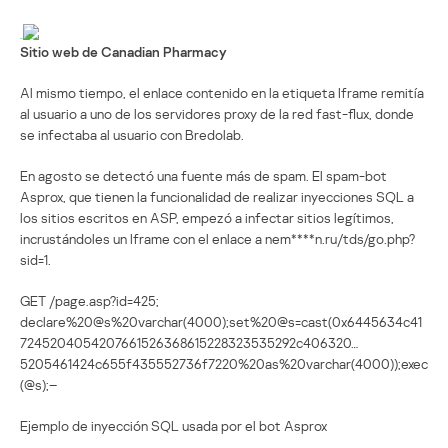
Sitio web de Canadian Pharmacy
Al mismo tiempo, el enlace contenido en la etiqueta Iframe remitía
al usuario a uno de los servidores proxy de la red fast-flux, donde
se infectaba al usuario con Bredolab.
En agosto se detectó una fuente más de spam. El spam-bot
Asprox, que tienen la funcionalidad de realizar inyecciones SQL a
los sitios escritos en ASP, empezó a infectar sitios legítimos,
incrustándoles un Iframe con el enlace a nem****n.ru/tds/go.php?
sid=1.
GET /page.asp?id=425;
declare%20@s%20varchar(4000);set%20@s=cast(0x6445634c41
7245204054207661526368615228323535292c406320…
5205461424c655f435552736f7220%20as%20varchar(4000));exec
(@s);–
Ejemplo de inyección SQL usada por el bot Asprox