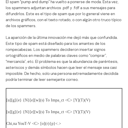
El spam “pump and dump” ha vuelto a ponerse de moda. Esta vez,
los spammers adjuntan archivos .pdf y .fdf a sus mensajes para
difundirlos. Este es el tipo de spam que por lo general viene en
archivos gráficos, con el texto rotado, o con algún otro truco típico
de los spammers.
La aparición de la última innovación me dejó más que confundida.
Este tipo de spam está diseñado para los amantes de los
rompecabezas. Los spammers decidieron insertar signos
ortográficos en medio de palabras claves como “comprar”,
“mercancía”, etc. El problema es que la abundancia de paréntesis,
asteriscos y demás símbolos hacen que leer el mensaje sea casi
imposible. De hecho, solo una persona extremadamente decidida
podría terminar de leer semejante correo.
[u][g]{e} {N}[e][w](s) To Impa_ct <C> [Y](T)(V)
[u][g]{e} {N}[e][w](s) To Impa_ct <C> [Y](T)(V)
Chi,na YouT-V <C> [o](r){p}<.>