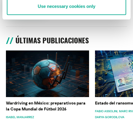
Use necessary cookies only
ÚLTIMAS PUBLICACIONES
Wardriving en México: preparativos para
Estado del ransomw
la Copa Mundial de Fútbol 2026
FABIO ASSOLINI
MARC RI
ISABEL MANJARREZ
DARYA GORODILOVA