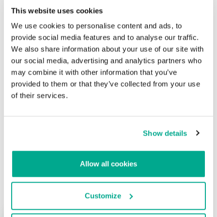
mensajes nos hace pensar que después de todo recibieron algunas
This website uses cookies
respuestas o que puede estar surgiendo una nueva generación de
We use cookies to personalise content and ads, to
spammers que no aprendió de los errores del pasado. Ya veremos
provide social media features and to analyse our traffic.
cuanto dura esta tendencia.
We also share information about your use of our site with
our social media, advertising and analytics partners who
La reaparición del (s)[p]<a>{m}
may combine it with other information that you’ve
provided to them or that they’ve collected from your use
Su dirección de correo electrónico no será publicada.
Los
of their services.
campos obligatorios están marcados con
*
Show details
Allow all cookies
Nombre
*
Correo electrónico
*
Customize