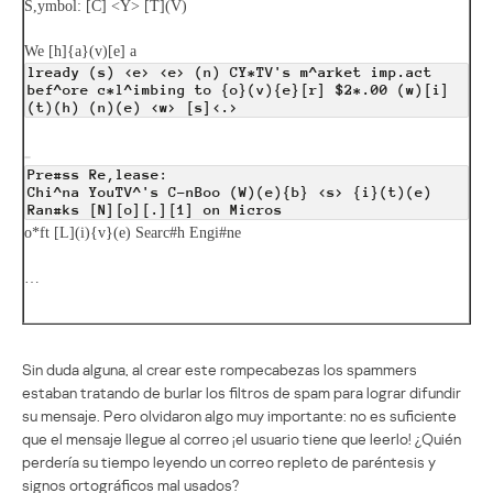
S,ymbol: [C] <Y> [T](V)
We [h]{a}(v)[e] a
lready (s) <e> <e> (n) CY*TV's m^arket imp.act
bef^ore c*l^imbing to {o}(v){e}[r] $2*.00 (w)[i]
(t)(h) (n)(e) <w> [s]<.>
Pre#ss Re,lease:
Chi^na YouTV^'s C-nBoo (W)(e){b} <s> {i}(t)(e)
Ran#ks [N][o][.][1] on Micros
o*ft [L](i){v}(e) Searc#h Engi#ne
…
Sin duda alguna, al crear este rompecabezas los spammers
estaban tratando de burlar los filtros de spam para lograr difundir
su mensaje. Pero olvidaron algo muy importante: no es suficiente
que el mensaje llegue al correo ¡el usuario tiene que leerlo! ¿Quién
perdería su tiempo leyendo un correo repleto de paréntesis y
signos ortográficos mal usados?