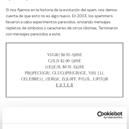
Si nos fijamos en la historia de la evolución del spam, nos damos
cuenta de que esto no es algo nuevo. En 2003, los spammers
llevaron a cabo experimentos parecidos, enviando mensajes
repletos de símbolos y caracteres de otros idiomas. Terminaron
con mensajes parecidos a este:
Vl/GR/| $0.95 /l)0SE
C|/|L|S $2.00 /|)0SE
}{E|||C/lL $0.91 /l)()SE
PR()PECl/|GR/, GLUC()PH/|GR/|GE, V|0} {}{,
CELEBRE}{, |/|ERl|)l/, Z()L0FF, P/l}{lL, LlP|T()R
E ll T E R
Al final, los correos eran una maraña de símbolos, con un mensaje
imposible de entender y a los que nadie prestaba atención. Los
spammers se dieron cuenta de que este tipo de spam no les
llevaría a ninguna parte. Sin embargo, la reaparición de estos