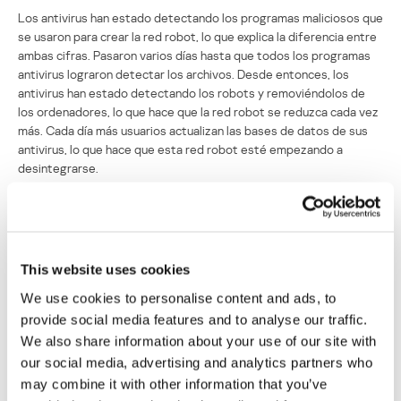
Los antivirus han estado detectando los programas maliciosos que
se usaron para crear la red robot, lo que explica la diferencia entre
ambas cifras. Pasaron varios días hasta que todos los programas
antivirus lograron detectar los archivos. Desde entonces, los
antivirus han estado detectando los robots y removiéndolos de
los ordenadores, lo que hace que la red robot se reduzca cada vez
más. Cada día más usuarios actualizan las bases de datos de sus
antivirus, lo que hace que esta red robot esté empezando a
desintegrarse.
La red zombi empieza a perder terreno
Su dirección de correo electrónico no será publicada.
Los
This website uses cookies
campos obligatorios están marcados con
*
We use cookies to personalise content and ads, to
provide social media features and to analyse our traffic.
We also share information about your use of our site with
our social media, advertising and analytics partners who
may combine it with other information that you’ve