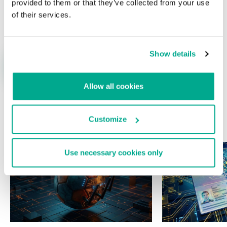
provided to them or that they’ve collected from your use
Nombre
*
Correo electrónico
*
of their services.
Show details
Allow all cookies
Customize
ÚLTIMAS PUBLICACIONES
Use necessary cookies only