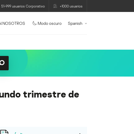
51-999 usuarios Corporativo
+1000 usuarios
N NOSOTROS
Modo oscuro
Spanish
gundo trimestre de