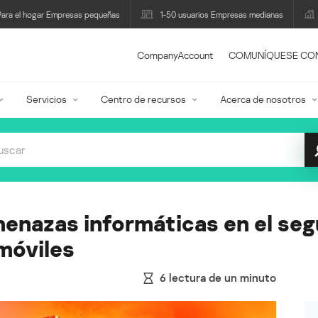
Para el hogar Empresas pequeñas
1-50 usuarios Empresas medianas
CompanyAccount
COMUNÍQUESE CO
Servicios
Centro de recursos
Acerca de nosotros
menazas informáticas en el se
móviles
6
lectura de un minuto