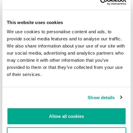
This website uses cookies
We use cookies to personalise content and ads, to
provide social media features and to analyse our traffic.
Sin embargo, si pagas, perderás tu dinero. A los sitios web
dudosos y deshonestos como éste no les interesa el juego limpio.
We also share information about your use of our site with
our social media, advertising and analytics partners who
Un último punto a tener en cuenta es que cada día vemos una gran
may combine it with other information that you’ve
cantidad de nombres de dominios registrados con palabras como
provided to them or that they’ve collected from your use
“Partidos en vivo del Mundial FIFA 2014”. Creemos que la mayoría
of their services.
de ellos tienen propósitos fraudulentos.
Los ciberdelincuentes, oportunistas y otros de la misma calaña no
se pierden oportunidades como el presente Mundial para hacer
Show details
sus fechorías. Saben que es una ocasión inmejorable para engañar
a la gente, robarle su dinero e infectar sus equipos. Mantente
alerta y no caigas en sus trampas. Usa la mejor protección
Allow all cookies
antimalware y usa tu sentido común cuando navegues buscando
contenidos. A propósito, si quieres ver partidos en vivo, mejor
sigue
uno de estos
consejos legítimos.