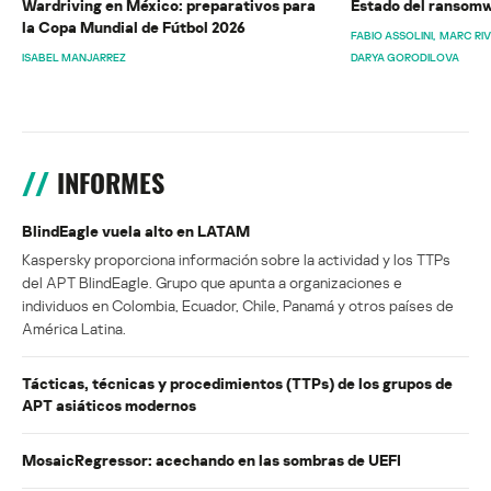
Wardriving en México: preparativos para
Estado del ransomw
la Copa Mundial de Fútbol 2026
FABIO ASSOLINI
MARC RI
ISABEL MANJARREZ
DARYA GORODILOVA
INFORMES
BlindEagle vuela alto en LATAM
Kaspersky proporciona información sobre la actividad y los TTPs
del APT BlindEagle. Grupo que apunta a organizaciones e
individuos en Colombia, Ecuador, Chile, Panamá y otros países de
América Latina.
Tácticas, técnicas y procedimientos (TTPs) de los grupos de
APT asiáticos modernos
MosaicRegressor: acechando en las sombras de UEFI