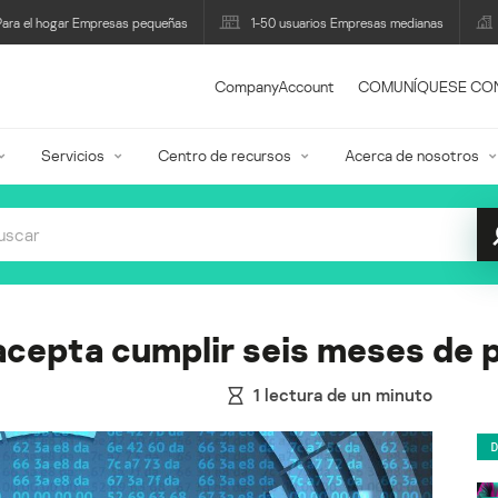
Para el hogar Empresas pequeñas
1-50 usuarios Empresas medianas
CompanyAccount
COMUNÍQUESE CO
Servicios
Centro de recursos
Acerca de nosotros
acepta cumplir seis meses de 
1
lectura de un minuto