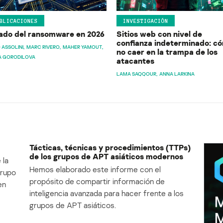
BLICACIONES
INVESTIGACIÓN
ado del ransomware en 2026
Sitios web con nivel de
confianza indeterminado: c
 ASSOLINI
MARC RIVERO
MAHER YAMOUT
no caer en la trampa de los
A GORODILOVA
atacantes
LAMA SAQQOUR
ANNA LARKINA
Tácticas, técnicas y procedimientos (TTPs)
de los grupos de APT asiáticos modernos
 la
Hemos elaborado este informe con el
Grupo
propósito de compartir información de
en
inteligencia avanzada para hacer frente a los
grupos de APT asiáticos.