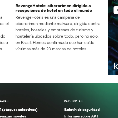
RevengeHotels: cibercrimen dirigido a
recepciones de hotel en todo el mundo
la
RevengeHotels es una campaña de
es el
cibercrimen mediante malware, dirigida contra
e
hoteles, hostales y empresas de turismo y
ido
hostelería ubicados sobre todo, pero no solo,
cioso
en Brasil. Hemos confirmado que han caído
s.
víctimas más de 20 marcas de hoteles.
NAZAS
CATEGORÍAS
 (ataques selectivos)
Boletín de seguridad
nazas móviles
Informes sobre APT