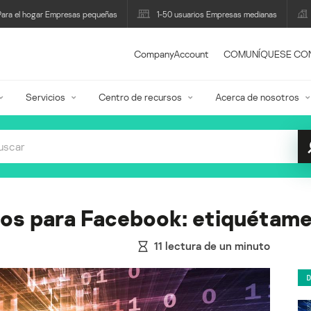
Para el hogar Empresas pequeñas
1-50 usuarios Empresas medianas
CompanyAccount
COMUNÍQUESE CO
Servicios
Centro de recursos
Acerca de nosotros
os para Facebook: etiquétame
11
lectura de un minuto