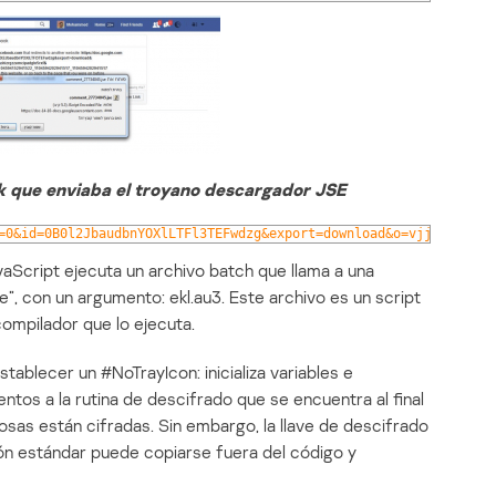
k que enviaba el troyano descargador JSE
=0&id=0B0l2JbaudbnYOXlLTFl3TEFwdzg&export=download&o=vjjj0vx6r53
avaScript ejecuta un archivo batch que llama a una
e”, con un argumento: ekl.au3. Este archivo es un script
ompilador que lo ejecuta.
stablecer un #NoTrayIcon: inicializa variables e
os a la rutina de descifrado que se encuentra al final
iosas están cifradas. Sin embargo, la llave de descifrado
ión estándar puede copiarse fuera del código y