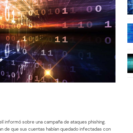
raelí informó sobre una campaña de ataques phishing.
an de que sus cuentas habían quedado infectadas con