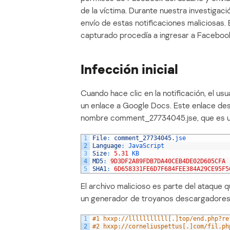
de la víctima. Durante nuestra investigaci
envío de estas notificaciones maliciosas. 
capturado procedía a ingresar a Faceboo
Infección inicial
Cuando hace clic en la notificación, el us
un enlace a Google Docs. Este enlace de
nombre comment_27734045.jse, que es u
1
File
:
comment_27734045
.
jse
2
Language
:
JavaScript
3
Size
:
5.31
KB
4
MD5
:
9D3DF2A89FDB7DA40CEB4DE02D605CFA
5
SHA1
:
6D658331FE6D7F684FEE384A29CE95F5
El archivo malicioso es parte del ataque
un generador de troyanos descargadores r
1
#1 hxxp://lllllllllll[.]top/end.php?re
2
#2 hxxp://corneliuspettus[.]com/fil.ph