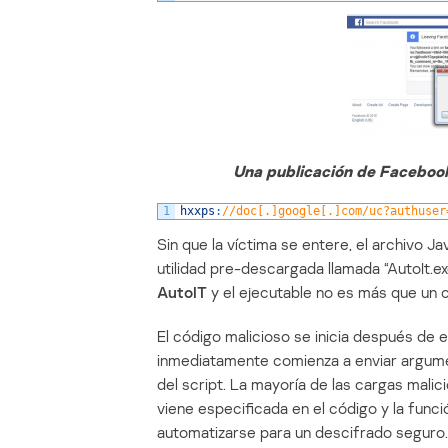
Una publicación de Faceboo
1
hxxps
:
//doc[.]google[.]com/uc?authuser
Sin que la víctima se entere, el archivo J
utilidad pre-descargada llamada “AutoIt.ex
AutoIT
y el ejecutable no es más que un c
El código malicioso se inicia después de e
inmediatamente comienza a enviar argument
del script. La mayoría de las cargas malic
viene especificada en el código y la func
automatizarse para un descifrado seguro.