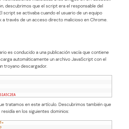
ón, descubrimos que el script era el responsable del
El script se activaba cuando el usuario de un equipo
k a través de un acceso directo malicioso en Chrome.
uario es conducido a una publicación vacía que contiene
scarga automáticamente un archivo JavaScript con el
n troyano descargador.
61A5C2EA
 que tratamos en este artículo. Descubrimos también que
esidía en los siguientes dominios:
f=
p