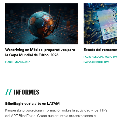
Wardriving en México: preparativos para
Estado del ransomw
la Copa Mundial de Fútbol 2026
FABIO ASSOLINI
MARC RI
ISABEL MANJARREZ
DARYA GORODILOVA
INFORMES
BlindEagle vuela alto en LATAM
Kaspersky proporciona información sobre la actividad y los TTPs
del APT BlindEagle. Grupo que apunta a organizaciones e