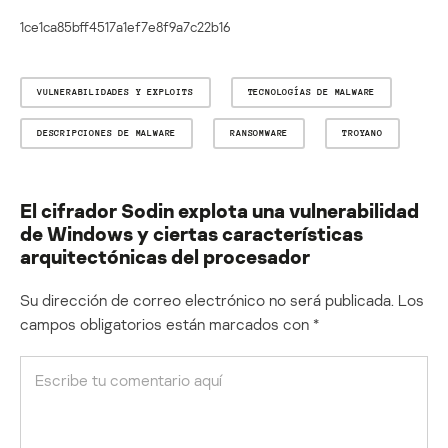
1ce1ca85bff4517a1ef7e8f9a7c22b16
VULNERABILIDADES Y EXPLOITS
TECNOLOGÍAS DE MALWARE
DESCRIPCIONES DE MALWARE
RANSOMWARE
TROYANO
El cifrador Sodin explota una vulnerabilidad
de Windows y ciertas características
arquitectónicas del procesador
Su dirección de correo electrónico no será publicada.
Los
campos obligatorios están marcados con
*