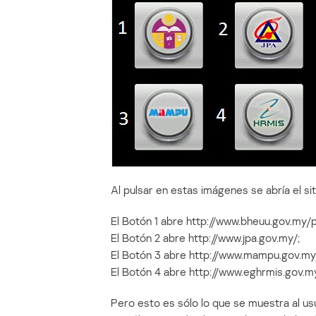
Al pulsar en estas imágenes se abría el s
El Botón 1 abre http://www.bheuu.gov.my/p
El Botón 2 abre http://www.jpa.gov.my/;
El Botón 3 abre http://www.mampu.gov.m
El Botón 4 abre http://www.eghrmis.gov.my
Pero esto es sólo lo que se muestra al u