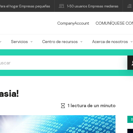
Para el hogar Empresas pequeñas
1-50 usuarios Empresas medianas
CompanyAccount
COMUNÍQUESE CO
Servicios
Centro de recursos
Acerca de nosotros
asia!
1
lectura de un minuto