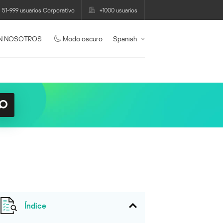
51-999 usuarios Corporativo
+1000 usuarios
N NOSOTROS
Modo oscuro
Spanish
Índice