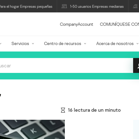
Para el hogar Empresas pequeñas
1-50 usuarios Empresas medianas
CompanyAccount
COMUNÍQUESE CO
Servicios
Centro de recursos
Acerca de nosotros
7
16
lectura de un minuto