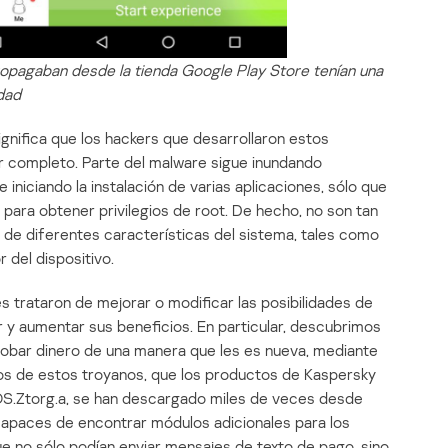
ropagaban desde la tienda Google Play Store tenían una
idad
ignifica que los hackers que desarrollaron estos
r completo. Parte del malware sigue inundando
 iniciando la instalación de varias aplicaciones, sólo que
s para obtener privilegios de root. De hecho, no son tan
o de diferentes características del sistema, tales como
r del dispositivo.
s trataron de mejorar o modificar las posibilidades de
r y aumentar sus beneficios. En particular, descubrimos
 robar dinero de una manera que les es nueva, mediante
os de estos troyanos, que los productos de Kaspersky
.Ztorg.a, se han descargado miles de veces desde
apaces de encontrar módulos adicionales para los
ue no sólo podían enviar mensajes de texto de pago, sino