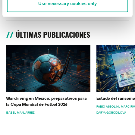
Use necessary cookies only
ÚLTIMAS PUBLICACIONES
Wardriving en México: preparativos para
Estado del ransomw
la Copa Mundial de Fútbol 2026
FABIO ASSOLINI
MARC RI
ISABEL MANJARREZ
DARYA GORODILOVA