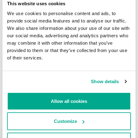
This website uses cookies
We use cookies to personalise content and ads, to
ENCRIPTACIÓN
provide social media features and to analyse our traffic.
We also share information about your use of our site with
¿Se le cae el cielo a SSL?
our social media, advertising and analytics partners who
may combine it with other information that you’ve
Su dirección de correo electrónico no será publicada.
Los
provided to them or that they’ve collected from your use
campos obligatorios están marcados con
*
of their services.
Show details
Allow all cookies
Nombre
*
Correo electrónico
*
Customize