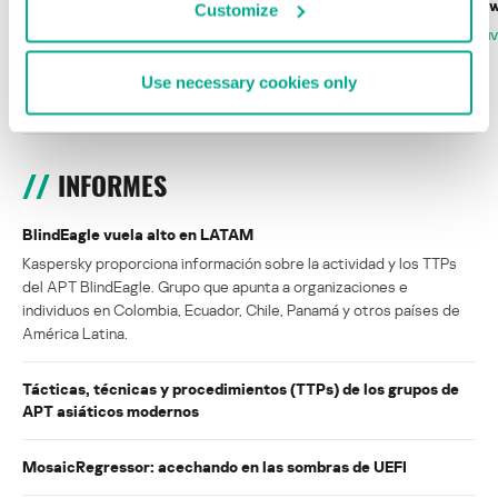
Wardriving en México: preparativos para
Estado del ransomw
Customize
la Copa Mundial de Fútbol 2026
FABIO ASSOLINI
MARC RI
ISABEL MANJARREZ
DARYA GORODILOVA
Use necessary cookies only
INFORMES
BlindEagle vuela alto en LATAM
Kaspersky proporciona información sobre la actividad y los TTPs
del APT BlindEagle. Grupo que apunta a organizaciones e
individuos en Colombia, Ecuador, Chile, Panamá y otros países de
América Latina.
Tácticas, técnicas y procedimientos (TTPs) de los grupos de
APT asiáticos modernos
MosaicRegressor: acechando en las sombras de UEFI