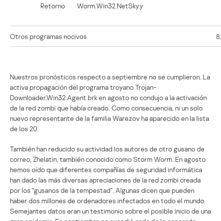
Retorno
Worm.Win32.NetSky.y
Otros programas nocivos
8
Nuestros pronósticos respecto a septiembre no se cumplieron. La
activa propagación del programa troyano Trojan-
Downloader.Win32.Agent.brk en agosto no condujo a la activación
de la red zombi que había creado. Como consecuencia, ni un solo
nuevo representante de la familia Warezov ha aparecido en la lista
de los 20.
También han reducido su actividad los autores de otro gusano de
correo, Zhelatin, también conocido como Storm Worm. En agosto
hemos oído que diferentes compañías de seguridad informática
han dado las más diversas apreciaciones de la red zombi creada
por los “gusanos de la tempestad”. Algunas dicen que pueden
haber dos millones de ordenadores infectados en todo el mundo.
Semejantes datos eran un testimonio sobre el posible inicio de una