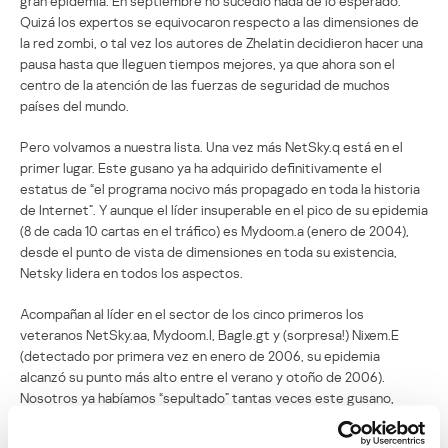
gran epidemia. En septiembre no sucedió nada de lo esperado.
Quizá los expertos se equivocaron respecto a las dimensiones de
la red zombi, o tal vez los autores de Zhelatin decidieron hacer una
pausa hasta que lleguen tiempos mejores, ya que ahora son el
centro de la atención de las fuerzas de seguridad de muchos
países del mundo.
Pero volvamos a nuestra lista. Una vez más NetSky.q está en el
primer lugar. Este gusano ya ha adquirido definitivamente el
estatus de “el programa nocivo más propagado en toda la historia
de Internet”. Y aunque el líder insuperable en el pico de su epidemia
(8 de cada 10 cartas en el tráfico) es Mydoom.a (enero de 2004),
desde el punto de vista de dimensiones en toda su existencia,
Netsky lidera en todos los aspectos.
Acompañan al líder en el sector de los cinco primeros los
veteranos NetSky.aa, Mydoom.I, Bagle.gt y (sorpresa!) Nixem.E
(detectado por primera vez en enero de 2006, su epidemia
alcanzó su punto más alto entre el verano y otoño de 2006).
Nosotros ya habíamos “sepultado” tantas veces este gusano,
observando su desaparición de las listas de los 20, pero él sigue
volviendo y volviendo, ocupando posiciones bastante altas.