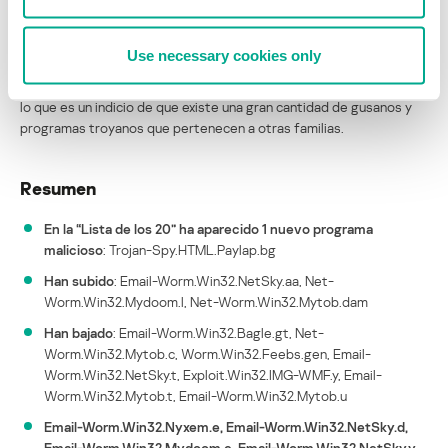
envío masivo de spam sin necesidad de actualizar sus bases
antivirus, con los datos del año 2005.
Use necessary cookies only
Los otros programas maliciosos presentes en el tráfico postal
ocuparon un significativo porcentaje (8,92%) del total interceptado,
lo que es un indicio de que existe una gran cantidad de gusanos y
programas troyanos que pertenecen a otras familias.
Resumen
En la “Lista de los 20” ha aparecido 1 nuevo programa
malicioso
: Trojan-Spy.HTML.Paylap.bg
Han subido
: Email-Worm.Win32.NetSky.aa, Net-
Worm.Win32.Mydoom.l, Net-Worm.Win32.Mytob.dam
Han bajado
: Email-Worm.Win32.Bagle.gt, Net-
Worm.Win32.Mytob.c, Worm.Win32.Feebs.gen, Email-
Worm.Win32.NetSky.t, Exploit.Win32.IMG-WMF.y, Email-
Worm.Win32.Mytob.t, Email-Worm.Win32.Mytob.u
Email-Worm.Win32.Nyxem.e, Email-Worm.Win32.NetSky.d,
Email-Worm.Win32.Mydoom.e, Email-Worm.Win32.NetSky.y.