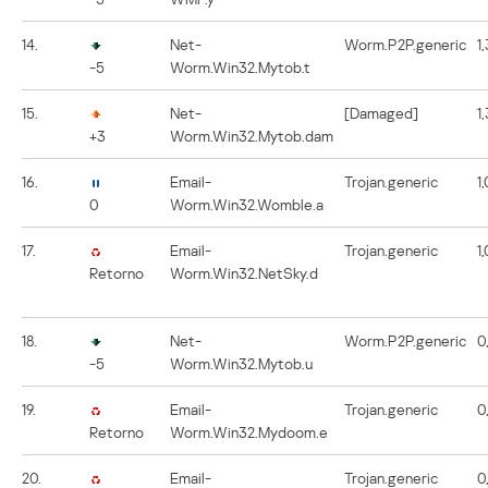
14.
Net-
Worm.P2P.generic
1
-5
Worm.Win32.Mytob.t
15.
Net-
[Damaged]
1
+3
Worm.Win32.Mytob.dam
16.
Email-
Trojan.generic
1
0
Worm.Win32.Womble.a
17.
Email-
Trojan.generic
1
Retorno
Worm.Win32.NetSky.d
18.
Net-
Worm.P2P.generic
0
-5
Worm.Win32.Mytob.u
19.
Email-
Trojan.generic
0
Retorno
Worm.Win32.Mydoom.e
20.
Email-
Trojan.generic
0