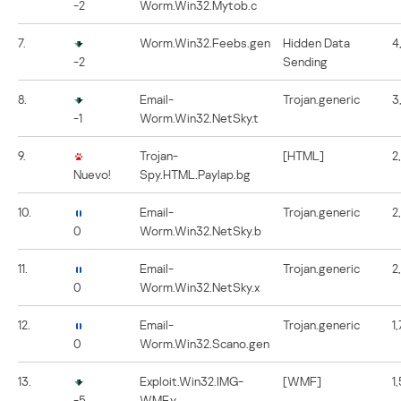
-2
Worm.Win32.Mytob.c
7.
Worm.Win32.Feebs.gen
Hidden Data
4
-2
Sending
8.
Email-
Trojan.generic
3
-1
Worm.Win32.NetSky.t
9.
Trojan-
[HTML]
2
Nuevo!
Spy.HTML.Paylap.bg
10.
Email-
Trojan.generic
2
0
Worm.Win32.NetSky.b
11.
Email-
Trojan.generic
2
0
Worm.Win32.NetSky.x
12.
Email-
Trojan.generic
1
0
Worm.Win32.Scano.gen
13.
Exploit.Win32.IMG-
[WMF]
1
-5
WMF.y