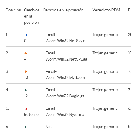
Posición
Cambios
Cambios en la posición
Veredicto PDM
P
en la
posición
1.
Email-
Trojan.generic
2
0
Worm.Win32.NetSky.q
2.
Email-
Trojan.generic
1
+1
Worm.Win32.NetSky.aa
3.
Email-
Trojan.generic
1
+3
Worm.Win32.Mydoom.l
4.
Email-
Trojan.generic
7
-2
Worm.Win32.Bagle.gt
5.
Email-
Trojan.generic
6
Retorno
Worm.Win32.Nyxem.e
6.
Net-
Trojan.generic
5