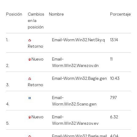
Posición
Cambios
Nombre
Porcentaje
en la
posición
1.
Email-Worm.Win32.NetSky.q
13.14
Retorno
Nuevo
Email-
11
2.
Worm.Win32.Warezov.dn
Email-Worm.Win32.Bagle.gen
10.43
3.
Retorno
Email-
7.97
4.
Worm.Win32.Scano.gen
Nuevo
Email-
6.32
5.
Worm.Win32.Warezov.ev
Email-Worm.Win32.Bagle.mail
4.04