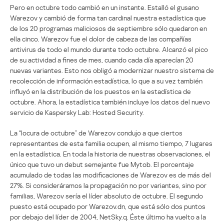
Pero en octubre todo cambió en un instante. Estalló el gusano
Warezov y cambió de forma tan cardinal nuestra estadística que
de los 20 programas maliciosos de septiembre sólo quedaron en
ella cinco. Warezov fue el dolor de cabeza de las compañías
antivirus de todo el mundo durante todo octubre. Alcanzó el pico
de su actividad a fines de mes, cuando cada día aparecían 20
nuevas variantes. Esto nos obligó a modernizar nuestro sistema de
recolección de información estadística, lo que a su vez también
influyó en la distribución de los puestos en la estadística de
octubre. Ahora, la estadística también incluye los datos del nuevo
servicio de Kaspersky Lab: Hosted Security.
La “locura de octubre” de Warezov condujo a que ciertos
representantes de esta familia ocupen, al mismo tiempo, 7 lugares
en la estadística. En toda la historia de nuestras observaciones, el
único que tuvo un debut semejante fue Mytob. El porcentaje
acumulado de todas las modificaciones de Warezov es de más del
27%. Si consideráramos la propagación no por variantes, sino por
familias, Warezov sería el líder absoluto de octubre. El segundo
puesto está ocupado por Warezov.dn, que está sólo dos puntos
por debajo del líder de 2004, NetSky.q. Éste último ha vuelto a la