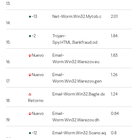
13.
-13
Net-Worm.Win32.Mytob.c
2.01
14.
-2
Trojan-
1.84
15.
Spy.HTML.Bankfraud.od
Nuevo
Email-
1.83
16.
Worm.Win32.Warezov.eu
Nuevo
Email-
1.26
17.
Worm.Win32.Warezov.gen
Email-Worm.Win32.Bagle.dx
1.24
18.
Retorno
Nuevo
Email-
0.84
19.
Worm.Win32.Warezov.dh
-12
Email-Worm.Win32.Scano.aq
0.8