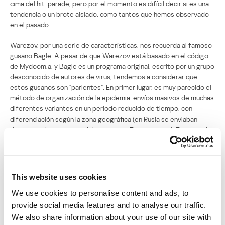
cima del hit-parade, pero por el momento es difícil decir si es una
tendencia o un brote aislado, como tantos que hemos observado
en el pasado.
Warezov, por una serie de características, nos recuerda al famoso
gusano Bagle. A pesar de que Warezov está basado en el código
de Mydoom.a, y Bagle es un programa original, escrito por un grupo
desconocido de autores de virus, tendemos a considerar que
estos gusanos son “parientes”. En primer lugar, es muy parecido el
método de organización de la epidemia: envíos masivos de muchas
diferentes variantes en un periodo reducido de tiempo, con
diferenciación según la zona geográfica (en Rusia se enviaban
determinadas variantes del gusano, en Europa, otras). En segundo
lugar, sus funciones: son capaces de instalar en el equipo otros
programas descargados de los sitios troyanos y de recoger las
direcciones de correo electrónico para luego enviárselas a los
delincuentes. Bagle fue el primero en utilizar tecnologías virales
This website uses cookies
para enriquecer las bases de datos de los spammers. Warezov
actúa de la misma forma. En tercer lugar, la aparición de Warezov y
We use cookies to personalise content and ads, to
el cese de la salida de nuevas variantes de Bagle coinciden en el
provide social media features and to analyse our traffic.
tiempo, con diferencia de una semana. Es difícil suponer que los
We also share information about your use of our site with
autores de Bagle, de pronto, hayan abandonado su negocio, para