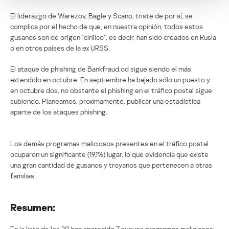
El liderazgo de Warezov, Bagle y Scano, triste de por sí, se
complica por el hecho de que, en nuestra opinión, todos estos
gusanos son de origen “cirílico”, es decir, han sido creados en Rusia
o en otros países de la ex URSS.
El ataque de phishing de Bankfraud.od sigue siendo el más
extendido en octubre. En septiembre ha bajado sólo un puesto y
en octubre dos, no obstante el phishing en el tráfico postal sigue
subiendo. Planeamos, proximamente, publicar una estadística
aparte de los ataques phishing.
Los demás programas maliciosos presentes en el tráfico postal
ocuparon un significante (19,1%) lugar, lo que evidencia que existe
una gran cantidad de gusanos y troyanos que pertenecen a otras
familias.
Resumen:
En la lista de los 20 han aparecido 7 nuevos programas maliciosos: