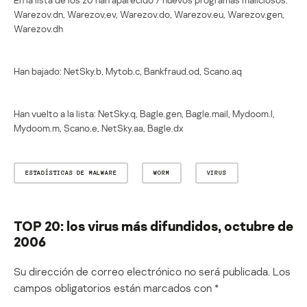
Warezov.dn, Warezov,ev, Warezov.do, Warezov.eu, Warezov.gen,
Warezov.dh
Han bajado: NetSky.b, Mytob.c, Bankfraud.od, Scano.aq
Han vuelto a la lista: NetSky.q, Bagle.gen, Bagle.mail, Mydoom.l,
Mydoom.m, Scano.e, NetSky.aa, Bagle.dx
ESTADÍSTICAS DE MALWARE
WORM
VIRUS
TOP 20: los virus más difundidos, octubre de
2006
Su dirección de correo electrónico no será publicada.
Los
campos obligatorios están marcados con
*