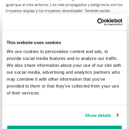
igual que el mes anterior. Los más propagados y peligrosos son los
troyanos-espías y los troyanos-downloader. También están
presentes algunos gusanos, entre ellos “Feebs” y “Nyxem”,
mencionados con anterioridad y que no lograron ingresar en la
estadística postal.
Información más detallada sobre cada programa de la presente
This website uses cookies
clasificación será publicada el siguiente mes, cuando sean
We use cookies to personalise content and ads, to
analizados los resultados de los dos meses de observación.
provide social media features and to analyse our traffic.
We also share information about your use of our site with
our social media, advertising and analytics partners who
ESTADÍSTICAS DE MALWARE
TROYANO
WORM
may combine it with other information that you’ve
VIRUS
provided to them or that they’ve collected from your use
of their services.
Top 20 Online: los 20 virus en línea de enero
de 2006
Show details
Su dirección de correo electrónico no será publicada.
Los