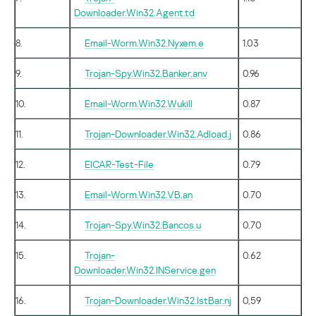
Downloader.Win32.Agent.td
8.
Email-Worm.Win32.Nyxem.e
1.03
9.
Trojan-Spy.Win32.Banker.anv
0.96
10.
Email-Worm.Win32.Wukill
0.87
11.
Trojan-Downloader.Win32.Adload.j
0.86
12.
EICAR-Test-File
0.79
13.
Email-Worm.Win32.VB.an
0.70
14.
Trojan-Spy.Win32.Bancos.u
0.70
15.
Trojan-
0.62
Downloader.Win32.INService.gen
16.
Trojan-Downloader.Win32.IstBar.nj
0,59