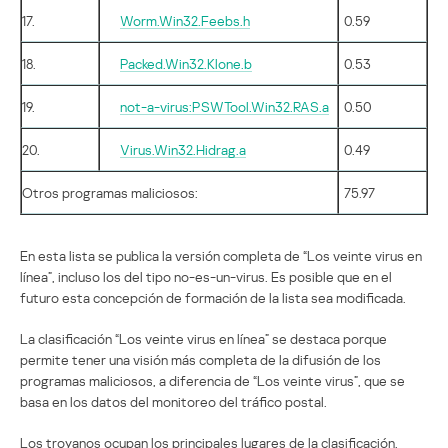
17.
Worm.Win32.Feebs.h
0.59
18.
Packed.Win32.Klone.b
0.53
19.
not-a-virus:PSWTool.Win32.RAS.a
0.50
20.
Virus.Win32.Hidrag.a
0.49
Otros programas maliciosos:
75.97
En esta lista se publica la versión completa de “Los veinte virus en
línea”, incluso los del tipo no-es-un-virus. Es posible que en el
futuro esta concepción de formación de la lista sea modificada.
La clasificación “Los veinte virus en línea” se destaca porque
permite tener una visión más completa de la difusión de los
programas maliciosos, a diferencia de “Los veinte virus”, que se
basa en los datos del monitoreo del tráfico postal.
Los troyanos ocupan los principales lugares de la clasificación,