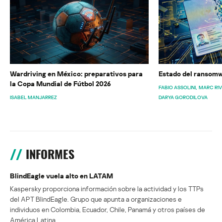
Wardriving en México: preparativos para
Estado del ransomw
la Copa Mundial de Fútbol 2026
FABIO ASSOLINI
MARC RI
ISABEL MANJARREZ
DARYA GORODILOVA
INFORMES
BlindEagle vuela alto en LATAM
Kaspersky proporciona información sobre la actividad y los TTPs
del APT BlindEagle. Grupo que apunta a organizaciones e
individuos en Colombia, Ecuador, Chile, Panamá y otros países de
América Latina.