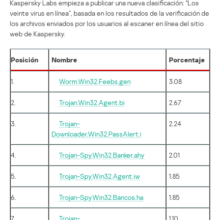
Kaspersky Labs empieza a publicar una nueva clasificación: “Los
veinte virus en línea”, basada en los resultados de la verificación de
los archivos enviados por los usuarios al escaner en línea del sitio
web de Kaspersky.
Posición
Nombre
Porcentaje
1.
Worm.Win32.Feebs.gen
3.08
2.
Trojan.Win32.Agent.bi
2.67
3.
Trojan-
2.24
Downloader.Win32.PassAlert.i
4.
Trojan-Spy.Win32.Banker.ahy
2.01
5.
Trojan-Spy.Win32.Agent.iw
1.85
6.
Trojan-Spy.Win32.Bancos.ha
1.85
7.
Trojan-
1.10