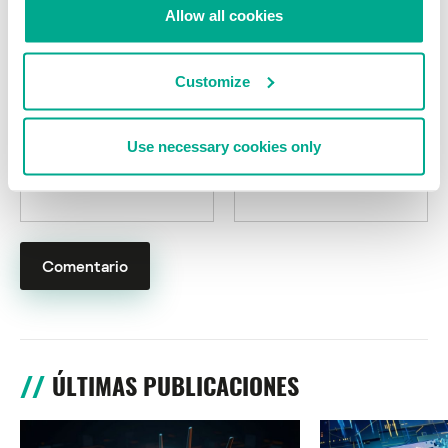
campos obligatorios están marcados con
*
Allow all cookies
Customize
Use necessary cookies only
Nombre
*
Correo electrónico
*
ÚLTIMAS PUBLICACIONES