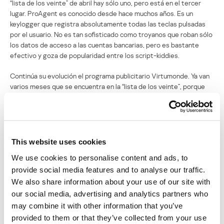
“lista de los veinte” de abril hay sólo uno, pero está en el tercer
lugar. ProAgent es conocido desde hace muchos años. Es un
keylogger que registra absolutamente todas las teclas pulsadas
por el usuario. No es tan sofisticado como troyanos que roban sólo
los datos de acceso a las cuentas bancarias, pero es bastante
efectivo y goza de popularidad entre los script-kiddies.
Continúa su evolución el programa publicitario Virtumonde. Ya van
varios meses que se encuentra en la “lista de los veinte”, porque
sus autores no solo utilizaron tecnologías de rootkit para anclarlo
en el sistema, sino que también utilizaron verdaderos programas
troyanos para propagarlo. Por ejemplo, INService.bl, séptimo en el
rating, además de otros ficheros, descarga precisamente
Virtumonde.
This website uses cookies
We use cookies to personalise content and ads, to
No menos curioso es el virus de script Small.a, que ocupa el octavo
provide social media features and to analyse our traffic.
lugar. Todo parecía indicar que el tiempo de semejantes virus ya
había pasado y no volvería más. El último evento notable fue el
We also share information about your use of our site with
virus Redlof, hace un par de años. Pero, como componente de
our social media, advertising and analytics partners who
otros programas nocivos, Small.a logró una notable difusión, sobre
may combine it with other information that you’ve
todo en Rusia.
provided to them or that they’ve collected from your use