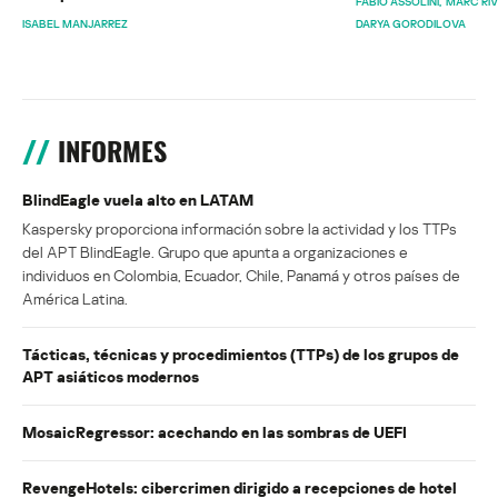
FABIO ASSOLINI
MARC RI
ISABEL MANJARREZ
DARYA GORODILOVA
INFORMES
BlindEagle vuela alto en LATAM
Kaspersky proporciona información sobre la actividad y los TTPs
del APT BlindEagle. Grupo que apunta a organizaciones e
individuos en Colombia, Ecuador, Chile, Panamá y otros países de
América Latina.
Tácticas, técnicas y procedimientos (TTPs) de los grupos de
APT asiáticos modernos
MosaicRegressor: acechando en las sombras de UEFI
RevengeHotels: cibercrimen dirigido a recepciones de hotel