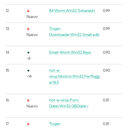
12.
IM-Worm.Win32.Sohanad.t
0,99
Nuevo
13.
Trojan-
0,99
Nuevo
Downloader.Win32.Small.edb
14.
Email-Worm.Win32.Rays
0,90
-8
15.
not-a-
0,90
-14
virus:Monitor.Win32.Perflogg
er.163
16.
not-a-virus:Porn-
0,81
Nuevo
Dialer.Win32.GBDialer.i
17.
Trojan-
0,81