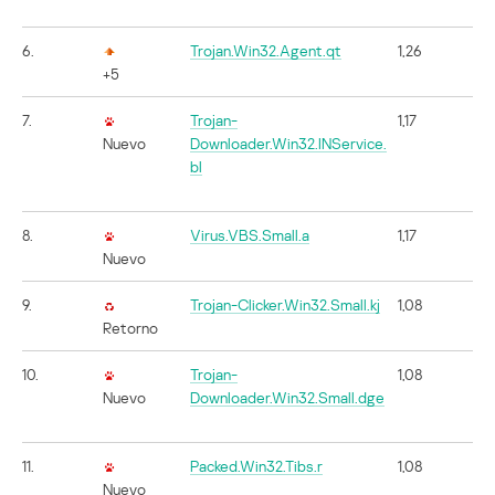
6.
Trojan.Win32.Agent.qt
1,26
+5
7.
Trojan-
1,17
Nuevo
Downloader.Win32.INService.
bl
8.
Virus.VBS.Small.a
1,17
Nuevo
9.
Trojan-Clicker.Win32.Small.kj
1,08
Retorno
10.
Trojan-
1,08
Nuevo
Downloader.Win32.Small.dge
11.
Packed.Win32.Tibs.r
1,08
Nuevo