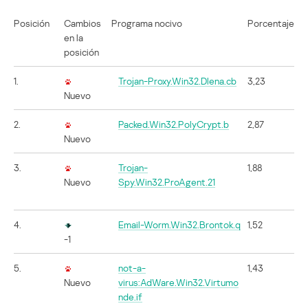
Posición
Cambios
Programa nocivo
Porcentaje
en la
posición
1.
Trojan-Proxy.Win32.Dlena.cb
3,23
Nuevo
2.
Packed.Win32.PolyCrypt.b
2,87
Nuevo
3.
Trojan-
1,88
Nuevo
Spy.Win32.ProAgent.21
4.
Email-Worm.Win32.Brontok.q
1,52
-1
5.
not-a-
1,43
Nuevo
virus:AdWare.Win32.Virtumo
nde.if