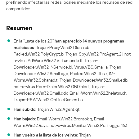
prefiriendo infectar las redes locales mediante los recursos de red
compartidos.
Resumen
En la “Lista de los 20”
han aparecido 14 nuevos programas
maliciosos
: Trojan-Proxy.Win32.Dlena.cb,
Packed.Win32.PolyCrypt.b, Trojan-Spy.Win32.ProAgent.21, not-
a-virus:AdWare.Win32.Virtumonde.if, Trojan-
Downloader.Win32.INService.bl, Virus.VBS.Small.a, Trojan-
Downloader.Win32.Small.dge, Packed.Win32.Tibs.r, IM-
Worm.Win32.Sohanad.t, Trojan-Downloader.Win32.Small.edb,
not-a-virus:Porn-Dialer.Win32.GBDialer.i, Trojan-
Downloader.Win32.Small.ddx, Email-Worm.Win32.Zhelatin.ch,
Trojan-PSW.Win32.OnLineGames.bs
Han subido
: Trojan.Win32.Agent.qt
Han bajado
: Email-Worm.Win32.Brontok.q, Email-
Worm.Win32.Rays, not-a-virus:Monitor.Win32.Perflogger.163
Han vuelto a la lista de los veinte
: Trojan-