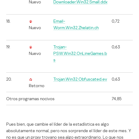
Nuevo
Downloader.Win32.Small.ddx
18.
Email-
0,72
Nuevo
Worm.Win32.Zhelatin.ch
19.
Trojan-
0,63
Nuevo
PSW.Win32.OnLineGames.b
s
20.
Trojan.Win32.Obfuscated.ev
0,63
Retorno
Otros programas nocivos
74,85
Pues bien, que cambie el líder de la estadística es algo
absolutamente normal, pero nos sorprende el líder de este mes. Y
no es que un proxy troyano sea algo extraordinario. Lo que nos