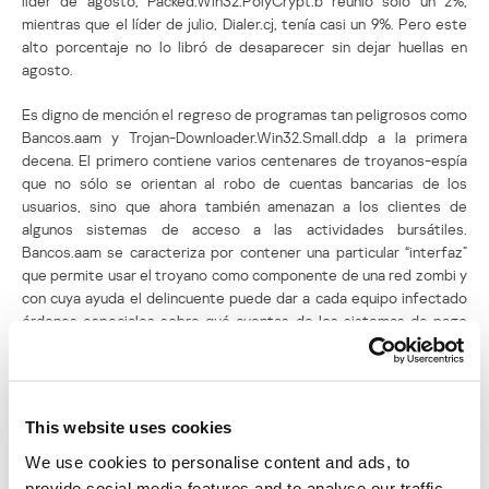
líder de agosto, Packed.Win32.PolyCrypt.b reunió sólo un 2%,
mientras que el líder de julio, Dialer.cj, tenía casi un 9%. Pero este
alto porcentaje no lo libró de desaparecer sin dejar huellas en
agosto.
Es digno de mención el regreso de programas tan peligrosos como
Bancos.aam y Trojan-Downloader.Win32.Small.ddp a la primera
decena. El primero contiene varios centenares de troyanos-espía
que no sólo se orientan al robo de cuentas bancarias de los
usuarios, sino que ahora también amenazan a los clientes de
algunos sistemas de acceso a las actividades bursátiles.
Bancos.aam se caracteriza por contener una particular “interfaz”
que permite usar el troyano como componente de una red zombi y
con cuya ayuda el delincuente puede dar a cada equipo infectado
órdenes especiales sobre qué cuentas de los sistemas de pago
deben robar. El descargador Small.ddp también está destinado a
instalar en el sistema infectado otros componentes nocivos que
funcionan como parte de la red zombi.
This website uses cookies
En general, hay más troyanos-espía que en junio y julio. Entre los
nuevos, vale mencionar al espía Ardamax.e, que es un keylogger y
We use cookies to personalise content and ads, to
el módulo Perflogger.ca, que tiene las mismas funciones, pero es
provide social media features and to analyse our traffic.