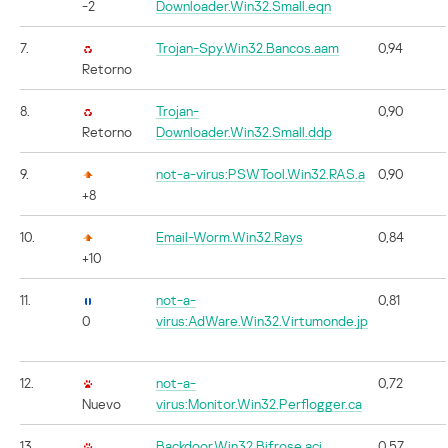
-2
Downloader.Win32.Small.eqn
7.
Trojan-Spy.Win32.Bancos.aam
0,94
Retorno
8.
Trojan-
0,90
Retorno
Downloader.Win32.Small.ddp
9.
not-a-virus:PSWTool.Win32.RAS.a
0,90
+8
10.
Email-Worm.Win32.Rays
0,84
+10
11.
not-a-
0,81
0
virus:AdWare.Win32.Virtumonde.jp
12.
not-a-
0,72
Nuevo
virus:Monitor.Win32.Perflogger.ca
13.
Backdoor.Win32.Bifrose.aci
0,57