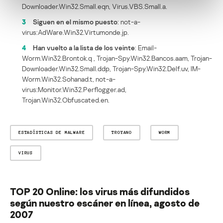
Downloader.Win32.Small.eqn, Virus.VBS.Small.a.
3
Siguen en el mismo puesto
: not-a-
virus:AdWare.Win32.Virtumonde.jp.
4
Han vuelto a la lista de los veinte
: Email-
Worm.Win32.Brontok.q , Trojan-Spy.Win32.Bancos.aam, Trojan-
Downloader.Win32.Small.ddp, Trojan-Spy.Win32.Delf.uv, IM-
Worm.Win32.Sohanad.t, not-a-
virus:Monitor.Win32.Perflogger.ad,
Trojan.Win32.Obfuscated.en.
ESTADÍSTICAS DE MALWARE
TROYANO
WORM
VIRUS
TOP 20 Online: los virus más difundidos
según nuestro escáner en línea, agosto de
2007