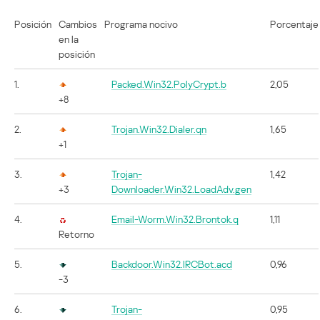
Posición
Cambios
Programa nocivo
Porcentaje
en la
posición
1.
Packed.Win32.PolyCrypt.b
2,05
+8
2.
Trojan.Win32.Dialer.qn
1,65
+1
3.
Trojan-
1,42
+3
Downloader.Win32.LoadAdv.gen
4.
Email-Worm.Win32.Brontok.q
1,11
Retorno
5.
Backdoor.Win32.IRCBot.acd
0,96
-3
6.
Trojan-
0,95