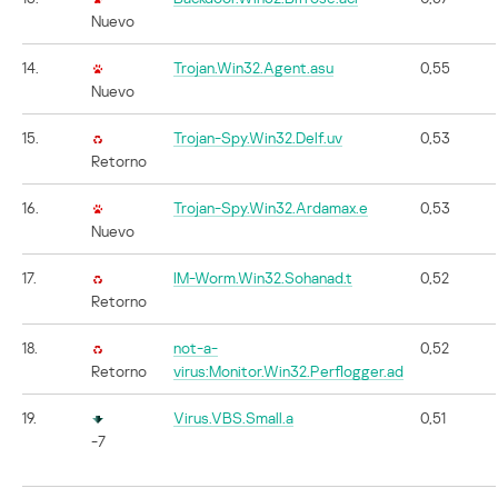
Nuevo
14.
Trojan.Win32.Agent.asu
0,55
Nuevo
15.
Trojan-Spy.Win32.Delf.uv
0,53
Retorno
16.
Trojan-Spy.Win32.Ardamax.e
0,53
Nuevo
17.
IM-Worm.Win32.Sohanad.t
0,52
Retorno
18.
not-a-
0,52
Retorno
virus:Monitor.Win32.Perflogger.ad
19.
Virus.VBS.Small.a
0,51
-7