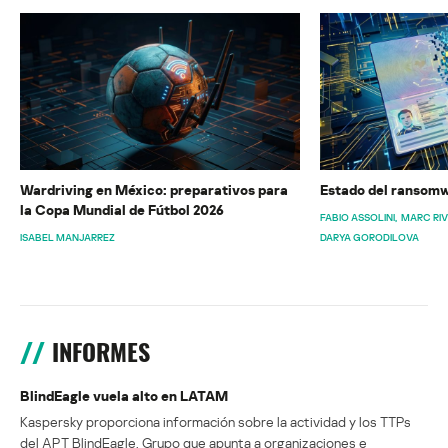
Wardriving en México: preparativos para
Estado del ransomw
la Copa Mundial de Fútbol 2026
FABIO ASSOLINI
MARC RI
ISABEL MANJARREZ
DARYA GORODILOVA
INFORMES
BlindEagle vuela alto en LATAM
Kaspersky proporciona información sobre la actividad y los TTPs
del APT BlindEagle. Grupo que apunta a organizaciones e