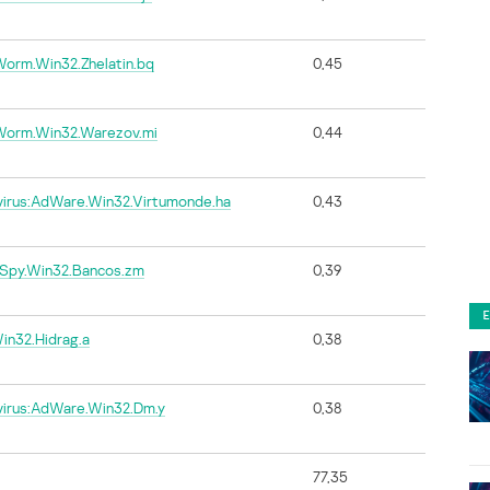
Worm.Win32.Zhelatin.bq
0,45
Worm.Win32.Warezov.mi
0,44
virus:AdWare.Win32.Virtumonde.ha
0,43
-Spy.Win32.Bancos.zm
0,39
Win32.Hidrag.a
0,38
virus:AdWare.Win32.Dm.y
0,38
77,35