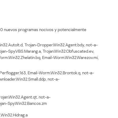
do 10 nuevos programas nocivos y potencialmente
32.AutoIt.d, Trojan-Dropper.Win32.Agent.bdy, not-a-
ojan-Spy.VBS.Marang.a, Trojan.Win32.Obfuscated.ev,
orm.Win32.Zhelatin.bq, Email-Worm.Win32.Warezov.mi,
.Perflogger.163, Email-Worm.Win32.Brontok.q, not-a-
wnloader.Win32.Small.ddp, not-a-
ojan.Win32.Agent.qt, not-a-
ojan-Spy.Win32.Bancos.zm
us.Win32.Hidrag.a