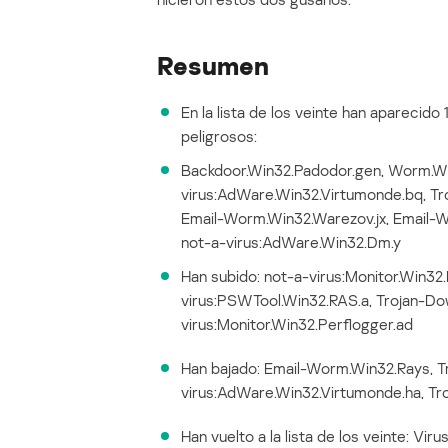
Resumen
En la lista de los veinte han apareci
peligrosos:
Backdoor.Win32.Padodor.gen, Worm.Win
virus:AdWare.Win32.Virtumonde.bq, Tr
Email-Worm.Win32.Warezov.jx, Email-W
not-a-virus:AdWare.Win32.Dm.y
Han subido: not-a-virus:Monitor.Win32
virus:PSWTool.Win32.RAS.a, Trojan-Do
virus:Monitor.Win32.Perflogger.ad
Han bajado: Email-Worm.Win32.Rays, Tr
virus:AdWare.Win32.Virtumonde.ha, Tr
Han vuelto a la lista de los veinte: Vir