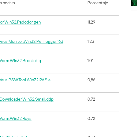
a nocivo
Porcentaje
or.Win32.Padodor.gen
11,29
irus:Monitor.Win32.Perflogger.163
1,23
Worm.Win32.Brontok.q
1,01
virus:PSWTool.Win32.RAS.a
0,86
-Downloader.Win32.Small.ddp
0,72
Worm.Win32.Rays
0,72