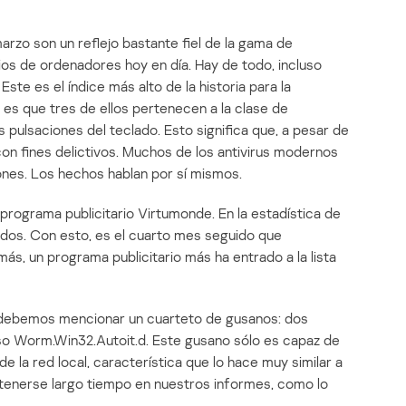
arzo son un reflejo bastante fiel de la gama de
os de ordenadores hoy en día. Hay de todo, incluso
ste es el índice más alto de la historia para la
 es que tres de ellos pertenecen a la clase de
 pulsaciones del teclado. Esto significa que, a pesar de
on fines delictivos. Muchos de los antivirus modernos
ones. Los hechos hablan por sí mismos.
ograma publicitario Virtumonde. En la estadística de
 dos. Con esto, es el cuarto mes seguido que
ás, un programa publicitario más ha entrado a la lista
g debemos mencionar un cuarteto de gusanos: dos
oso Worm.Win32.Autoit.d. Este gusano sólo es capaz de
 la red local, característica que lo hace muy similar a
tenerse largo tiempo en nuestros informes, como lo