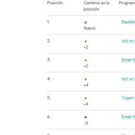
Posición
Cambios en la
Program
posición
1.
Backdo
Nuevo
2.
not-a-v
+2
3.
Email-
+2
4.
not-a-
+4
5.
Trojan
+4
6.
Email-
-3