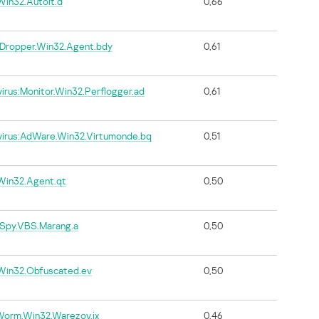
in32.AutoIt.d
0,66
-Dropper.Win32.Agent.bdy
0,61
virus:Monitor.Win32.Perflogger.ad
0,61
virus:AdWare.Win32.Virtumonde.bq
0,51
.Win32.Agent.qt
0,50
-Spy.VBS.Marang.a
0,50
.Win32.Obfuscated.ev
0,50
Worm.Win32.Warezov.jx
0,46