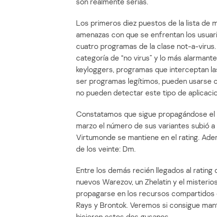
son realmente serias.
Los primeros diez puestos de la lista de m
amenazas con que se enfrentan los usuari
cuatro programas de la clase not-a-virus. E
categoría de “no virus” y lo más alarmante
keyloggers, programas que interceptan las
ser programas legítimos, pueden usarse c
no pueden detectar este tipo de aplicaci
Constatamos que sigue propagándose el pr
marzo el número de sus variantes subió a
Virtumonde se mantiene en el rating. Adem
de los veinte: Dm.
Entre los demás recién llegados al ratin
nuevos Warezov, un Zhelatin y el misteri
propagarse en los recursos compartidos de
Rays y Brontok. Veremos si consigue man
hicieron estos dos gusanos.