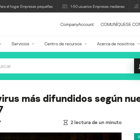
Para el hogar Empresas pequeñas
1-50 usuarios Empresas medianas
CompanyAccount
COMUNÍQUESE CO
Servicios
Centro de recursos
Acerca de nosotros
virus más difundidos según nu
7
7
2
lectura de un minuto