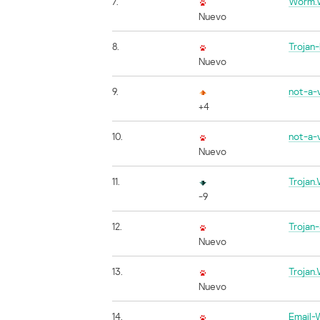
7.
Worm.W
Nuevo
8.
Trojan
Nuevo
9.
not-a-
+4
10.
not-a-
Nuevo
11.
Trojan
-9
12.
Trojan
Nuevo
13.
Trojan
Nuevo
14.
Email-