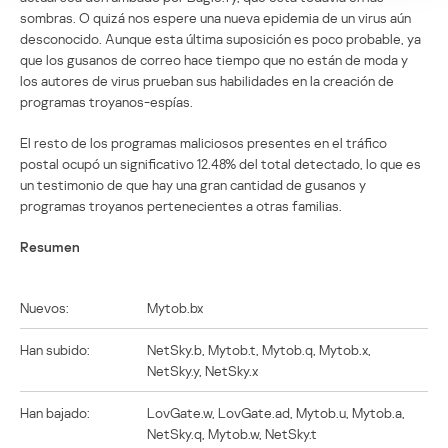
sombras. O quizá nos espere una nueva epidemia de un virus aún
desconocido. Aunque esta última suposición es poco probable, ya
que los gusanos de correo hace tiempo que no están de moda y
los autores de virus prueban sus habilidades en la creación de
programas troyanos-espías.
El resto de los programas maliciosos presentes en el tráfico
postal ocupó un significativo 12.48% del total detectado, lo que es
un testimonio de que hay una gran cantidad de gusanos y
programas troyanos pertenecientes a otras familias.
Resumen
Nuevos:
Mytob.bx
Han subido:
NetSky.b, Mytob.t, Mytob.q, Mytob.x,
NetSky.y, NetSky.x
Han bajado:
LovGate.w, LovGate.ad, Mytob.u, Mytob.a,
NetSky.q, Mytob.w, NetSky.t