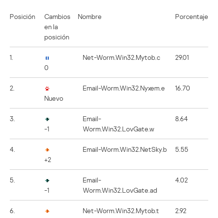
Posición
Cambios
Nombre
Porcentaje
en la
posición
1.
Net-Worm.Win32.Mytob.c
29.01
0
2.
Email-Worm.Win32.Nyxem.e
16.70
Nuevo
3.
Email-
8.64
-1
Worm.Win32.LovGate.w
4.
Email-Worm.Win32.NetSky.b
5.55
+2
5.
Email-
4.02
-1
Worm.Win32.LovGate.ad
6.
Net-Worm.Win32.Mytob.t
2.92