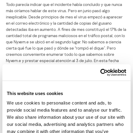
Todo parecía indicar que el incidente había concluido y que nunca
más oiríamos hablar de este virus. Pero en junio pasó algo
inexplicable. Desde principios de mes el virus empezó a aparecer
en el correo electrónico y la cantidad de copias del gusano
detectadas iba en aumento. A fines de mes constituyó el 17% de la
cantidad total de programas maliciosos en el tráfico postal, con lo
que Nyxem.e se ubicó en el segundo lugar. No sabemos a ciencia
cierta qué fue lo que pasó y dónde se “rompió el dique”. Pero
creemos conveniente enumerar todo lo que sabemos sobre
Nyxem.e y prestar especial atención al 3 de julio. En esta fecha
pueden activarse las funciones destructivas del virus con todas las
consecuencias que de esto se deriven.
La sorpresiva reaparición de Nyxem.e es sólo uno de los aspectos
del cataclismo viral que hemos mencionado con anterioridad. No es
This website uses cookies
menos curiosa la dramática caída en la lista de algunos de los
We use cookies to personalise content and ads, to
líderes de los meses anteriores, NetSky.q y NetSky.t
provide social media features and to analyse our traffic.
El primero fue el gusano de correo más difundido en 2004, y todo
We also share information about your use of our site with
este tiempo ocupaba los primeros lugares en nuestros informes.
our social media, advertising and analytics partners who
El segundo experimentó un rápido ascenso a principios de este
may combine it with other information that you’ve