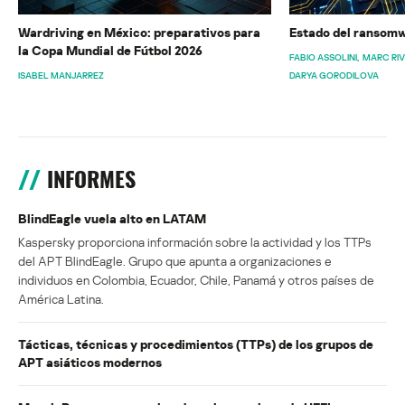
Wardriving en México: preparativos para
Estado del ransomw
la Copa Mundial de Fútbol 2026
FABIO ASSOLINI
MARC RI
ISABEL MANJARREZ
DARYA GORODILOVA
INFORMES
BlindEagle vuela alto en LATAM
Kaspersky proporciona información sobre la actividad y los TTPs
del APT BlindEagle. Grupo que apunta a organizaciones e
individuos en Colombia, Ecuador, Chile, Panamá y otros países de
América Latina.
Tácticas, técnicas y procedimientos (TTPs) de los grupos de
APT asiáticos modernos