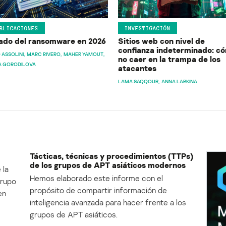
BLICACIONES
INVESTIGACIÓN
ado del ransomware en 2026
Sitios web con nivel de
confianza indeterminado: c
 ASSOLINI
MARC RIVERO
MAHER YAMOUT
no caer en la trampa de los
A GORODILOVA
atacantes
LAMA SAQQOUR
ANNA LARKINA
Tácticas, técnicas y procedimientos (TTPs)
de los grupos de APT asiáticos modernos
 la
Hemos elaborado este informe con el
Grupo
propósito de compartir información de
en
inteligencia avanzada para hacer frente a los
grupos de APT asiáticos.