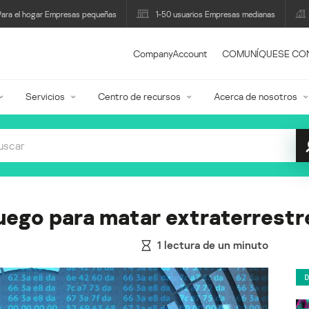
Para el hogar Empresas pequeñas
1-50 usuarios Empresas medianas
CompanyAccount
COMUNÍQUESE CO
Servicios
Centro de recursos
Acerca de nosotros
juego para matar extraterrestr
1
lectura de un minuto