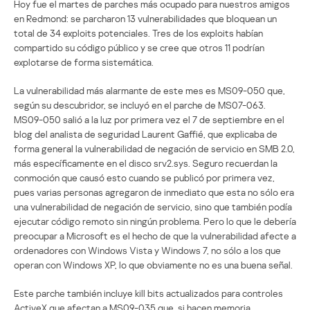
Hoy fue el martes de parches más ocupado para nuestros amigos
en Redmond: se parcharon 13 vulnerabilidades que bloquean un
total de 34 exploits potenciales. Tres de los exploits habían
compartido su código público y se cree que otros 11 podrían
explotarse de forma sistemática.
La vulnerabilidad más alarmante de este mes es MS09-050 que,
según su descubridor, se incluyó en el parche de MS07-063.
MS09-050 salió a la luz por primera vez el 7 de septiembre en el
blog del analista de seguridad Laurent Gaffié, que explicaba de
forma general la vulnerabilidad de negación de servicio en SMB 2.0,
más específicamente en el disco srv2.sys. Seguro recuerdan la
conmoción que causó esto cuando se publicó por primera vez,
pues varias personas agregaron de inmediato que esta no sólo era
una vulnerabilidad de negación de servicio, sino que también podía
ejecutar código remoto sin ningún problema. Pero lo que le debería
preocupar a Microsoft es el hecho de que la vulnerabilidad afecte a
ordenadores con Windows Vista y Windows 7, no sólo a los que
operan con Windows XP, lo que obviamente no es una buena señal.
Este parche también incluye kill bits actualizados para controles
ActiveX que afectan a MS09-035 que, si hacen memoria,