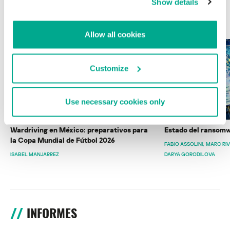
Show details
ÚLTIMAS PUBLICACIONES
Allow all cookies
Customize
Use necessary cookies only
Wardriving en México: preparativos para
Estado del ransomw
la Copa Mundial de Fútbol 2026
FABIO ASSOLINI
MARC RI
ISABEL MANJARREZ
DARYA GORODILOVA
INFORMES