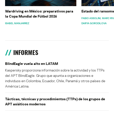
Wardriving en México: preparativos para
Estado del ransomw
la Copa Mundial de Fútbol 2026
FABIO ASSOLINI
MARC RI
ISABEL MANJARREZ
DARYA GORODILOVA
INFORMES
BlindEagle vuela alto en LATAM
Kaspersky proporciona información sobre la actividad y los TTPs
del APT BlindEagle. Grupo que apunta a organizaciones e
individuos en Colombia, Ecuador, Chile, Panamá y otros países de
América Latina.
Tácticas, técnicas y procedimientos (TTPs) de los grupos de
APT asiáticos modernos