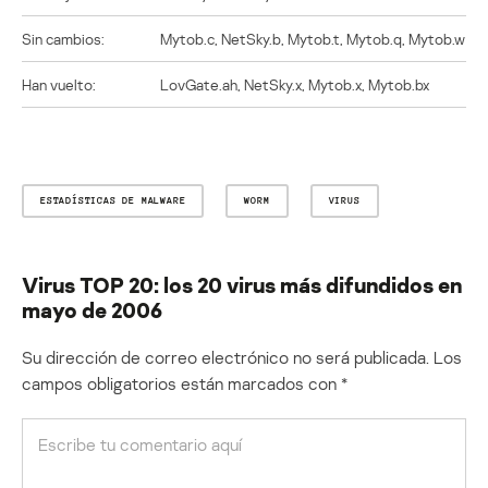
Sin cambios:
Mytob.c, NetSky.b, Mytob.t, Mytob.q, Mytob.w
Han vuelto:
LovGate.ah, NetSky.x, Mytob.x, Mytob.bx
ESTADÍSTICAS DE MALWARE
WORM
VIRUS
Virus TOP 20: los 20 virus más difundidos en
mayo de 2006
Su dirección de correo electrónico no será publicada.
Los
campos obligatorios están marcados con
*