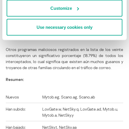
Ahora Scano.e ha dejado el escenario, y ha sido reemplazado por
dos recién llegados que alcanzaron las posiciones 15ta. y 19na. Es
Customize
muy probable que estos gusanos dejen en el olvido a las antiguas
variantes registradas en junio, pero es poco probable que Scano
deje abandone la lista de los veinte por completo. El autor de este
Use necessary cookies only
gusano es muy productivo y lanza diversas y nuevas variantes cada
semana.
Otros programas maliciosos registrados en la lista de los veinte
constituyeron un significativo porcentaje (18.79%) de todos los
interceptados, lo cual significa que existen aún muchos gusanos y
troyanos de otras familias circulando en el tráfico de correo.
Resumen:
Nuevos
Mytob.eg, Scano.ag, Scano,ab
Han subido:
LovGate.w, NetSky.q, LovGate.ad, Mytob.u,
Mytob.a, NetSky.y
Han bajado:
NetSky.t, NetSky.aa