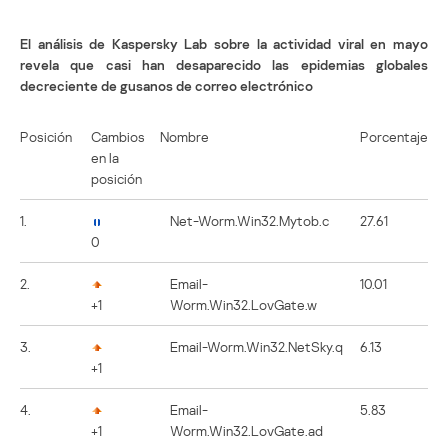
El análisis de Kaspersky Lab sobre la actividad viral en mayo
revela que casi han desaparecido las epidemias globales
decreciente de gusanos de correo electrónico
Posición
Cambios
Nombre
Porcentaje
en la
posición
1.
Net-Worm.Win32.Mytob.c
27.61
0
2.
Email-
10.01
+1
Worm.Win32.LovGate.w
3.
Email-Worm.Win32.NetSky.q
6.13
+1
4.
Email-
5.83
+1
Worm.Win32.LovGate.ad