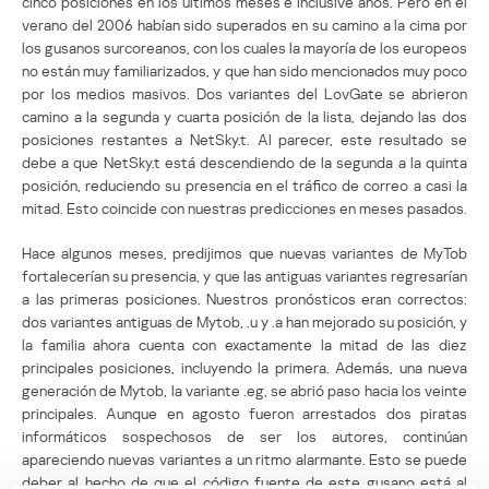
cinco posiciones en los últimos meses e inclusive años. Pero en el
verano del 2006 habían sido superados en su camino a la cima por
los gusanos surcoreanos, con los cuales la mayoría de los europeos
no están muy familiarizados, y que han sido mencionados muy poco
por los medios masivos. Dos variantes del LovGate se abrieron
camino a la segunda y cuarta posición de la lista, dejando las dos
posiciones restantes a NetSky.t. Al parecer, este resultado se
debe a que NetSky.t está descendiendo de la segunda a la quinta
posición, reduciendo su presencia en el tráfico de correo a casi la
mitad. Esto coincide con nuestras predicciones en meses pasados.
Hace algunos meses, predijimos que nuevas variantes de MyTob
fortalecerían su presencia, y que las antiguas variantes regresarían
a las primeras posiciones. Nuestros pronósticos eran correctos:
dos variantes antiguas de Mytob, .u y .a han mejorado su posición, y
la familia ahora cuenta con exactamente la mitad de las diez
principales posiciones, incluyendo la primera. Además, una nueva
generación de Mytob, la variante .eg, se abrió paso hacia los veinte
principales. Aunque en agosto fueron arrestados dos piratas
informáticos sospechosos de ser los autores, continúan
apareciendo nuevas variantes a un ritmo alarmante. Esto se puede
deber al hecho de que el código fuente de este gusano está al