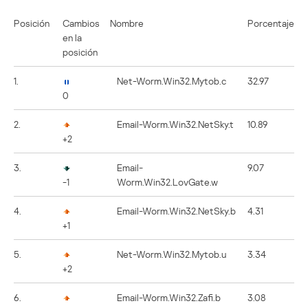
Posición
Cambios
Nombre
Porcentaje
en la
posición
1.
Net-Worm.Win32.Mytob.c
32.97
0
2.
Email-Worm.Win32.NetSky.t
10.89
+2
3.
Email-
9.07
-1
Worm.Win32.LovGate.w
4.
Email-Worm.Win32.NetSky.b
4.31
+1
5.
Net-Worm.Win32.Mytob.u
3.34
+2
6.
Email-Worm.Win32.Zafi.b
3.08