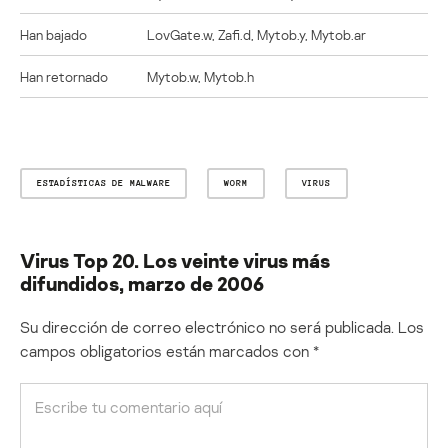
Han bajado
LovGate.w, Zafi.d, Mytob.y, Mytob.ar
Han retornado
Mytob.w, Mytob.h
ESTADÍSTICAS DE MALWARE
WORM
VIRUS
Virus Top 20. Los veinte virus más
difundidos, marzo de 2006
Su dirección de correo electrónico no será publicada.
Los
campos obligatorios están marcados con
*