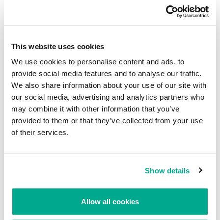
LovGate continua siendo uno de los gusanos más misteriosos:
ninguna variante de Lovgate ha causado epidemias de mayores
This website uses cookies
proporciones y la prensa les ha dedicado poca atención. Sin
embargo, la lista Veinte virus de marzo incluye cuatro variantes de
We use cookies to personalise content and ads, to
LovGate: dos del mes anterior y dos nuevas. LovGate.w es un
provide social media features and to analyse our traffic.
veterano de la lista; LovGate.ae aparece y desaparece
We also share information about your use of our site with
periódicamente; LovGate.ad y LovGate.ah son los nuevos de este
our social media, advertising and analytics partners who
mes.
may combine it with other information that you’ve
provided to them or that they’ve collected from your use
Aunque las variantes de LovGate son comunes en China y Korea,
of their services.
supuestamente por su origen asiático, no representan una
amenaza real para los usuarios americanos y europeos.
Show details
Las variantes de Mytob ocupan la mitad de la lista de marzo. En
enero, Mytob obtuvo 7 lugares, perdió un lugar en febrero y en
Allow all cookies
marzo ha bajado al lugar 11. Mytob.x sube y baja en la lista, ganando
5 lugares en enero, bajando 2 lugares en febrero y volviendo a su