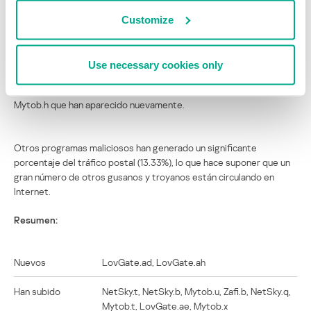
anterior posición en marzo. Esta variante muestra poca
estabilidad, y probablemente desaparecerá de la lista Los veinte
Customize
virus en abril.
Use necessary cookies only
La tendencia de algunos gusanos de desaparecer y volver a
aparecer en las listas se ha mantenido en marzo, con Mytob.w y
Mytob.h que han aparecido nuevamente.
Otros programas maliciosos han generado un significante
porcentaje del tráfico postal (13.33%), lo que hace suponer que un
gran número de otros gusanos y troyanos están circulando en
Internet.
Resumen:
Nuevos
LovGate.ad, LovGate.ah
Han subido
NetSky.t, NetSky.b, Mytob.u, Zafi.b, NetSky.q,
Mytob.t, LovGate.ae, Mytob.x