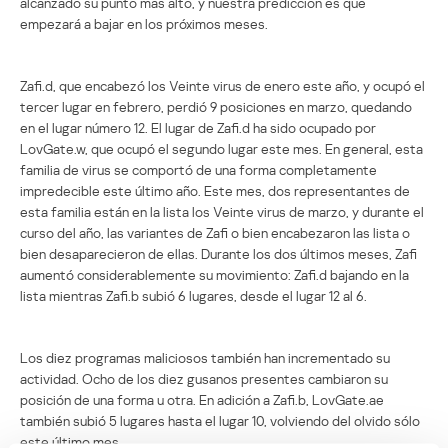
alcanzado su punto más alto, y nuestra predicción es que
empezará a bajar en los próximos meses.
Zafi.d, que encabezó los Veinte virus de enero este año, y ocupó el
tercer lugar en febrero, perdió 9 posiciones en marzo, quedando
en el lugar número 12. El lugar de Zafi.d ha sido ocupado por
LovGate.w, que ocupó el segundo lugar este mes. En general, esta
familia de virus se comportó de una forma completamente
impredecible este último año. Este mes, dos representantes de
esta familia están en la lista los Veinte virus de marzo, y durante el
curso del año, las variantes de Zafi o bien encabezaron las lista o
bien desaparecieron de ellas. Durante los dos últimos meses, Zafi
aumentó considerablemente su movimiento: Zafi.d bajando en la
lista mientras Zafi.b subió 6 lugares, desde el lugar 12 al 6.
Los diez programas maliciosos también han incrementado su
actividad. Ocho de los diez gusanos presentes cambiaron su
posición de una forma u otra. En adición a Zafi.b, LovGate.ae
también subió 5 lugares hasta el lugar 10, volviendo del olvido sólo
este último mes.