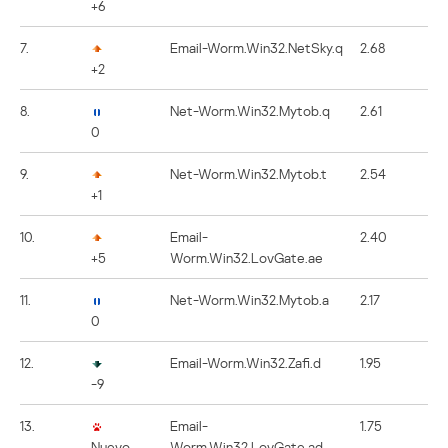
+6
7.
Email-Worm.Win32.NetSky.q
2.68
+2
8.
Net-Worm.Win32.Mytob.q
2.61
0
9.
Net-Worm.Win32.Mytob.t
2.54
+1
10.
Email-
2.40
+5
Worm.Win32.LovGate.ae
11.
Net-Worm.Win32.Mytob.a
2.17
0
12.
Email-Worm.Win32.Zafi.d
1.95
-9
13.
Email-
1.75
Nuevo
Worm.Win32.LovGate.ad