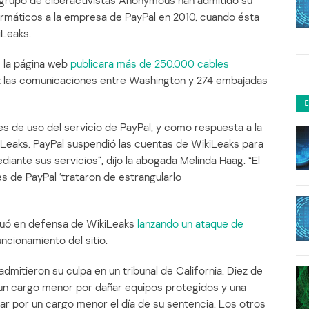
grupo de ciberactivistas Anonymous han admitido su
ormáticos a la empresa de PayPal en 2010, cuando ésta
iLeaks.
 la página web
publicara más de 250.000 cables
uz las comunicaciones entre Washington y 274 embajadas
es de uso del servicio de PayPal, y como respuesta a la
iLeaks, PayPal suspendió las cuentas de WikiLeaks para
iante sus servicios”, dijo la abogada Melinda Haag. “El
s de PayPal ‘trataron de estrangularlo
ctuó en defensa de WikiLeaks
lanzando un ataque de
ncionamiento del sitio.
mitieron su culpa en un tribunal de California. Diez de
 un cargo menor por dañar equipos protegidos y una
ar por un cargo menor el día de su sentencia. Los otros