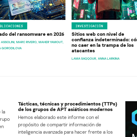
BLICACIONES
INVESTIGACIÓN
ado del ransomware en 2026
Sitios web con nivel de
confianza indeterminado: c
 ASSOLINI
MARC RIVERO
MAHER YAMOUT
no caer en la trampa de los
A GORODILOVA
atacantes
LAMA SAQQOUR
ANNA LARKINA
Tácticas, técnicas y procedimientos (TTPs)
de los grupos de APT asiáticos modernos
 la
Hemos elaborado este informe con el
Grupo
propósito de compartir información de
en
inteligencia avanzada para hacer frente a los