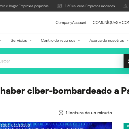
Para el hogar Empresas pequeñas
1-50 usuarios Empresas medianas
CompanyAccount
COMUNÍQUESE CO
Servicios
Centro de recursos
Acerca de nosotros
 haber ciber-bombardeado a P
1
lectura de un minuto