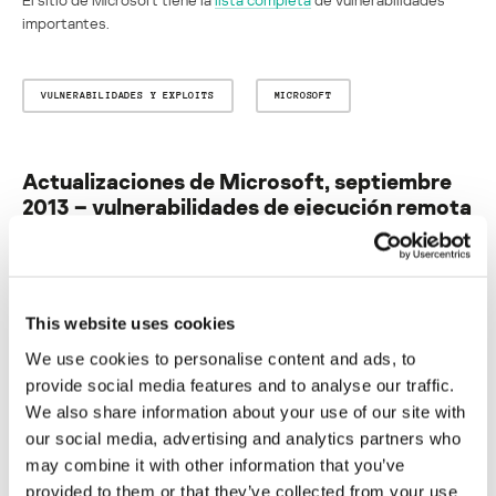
importantes.
VULNERABILIDADES Y EXPLOITS
MICROSOFT
Actualizaciones de Microsoft, septiembre
2013 – vulnerabilidades de ejecución remota
de código en IE, Outlook, componentes
integrados de Windows y Sharepoint
Su dirección de correo electrónico no será publicada.
Los
This website uses cookies
campos obligatorios están marcados con
*
We use cookies to personalise content and ads, to
provide social media features and to analyse our traffic.
We also share information about your use of our site with
our social media, advertising and analytics partners who
may combine it with other information that you’ve
provided to them or that they’ve collected from your use