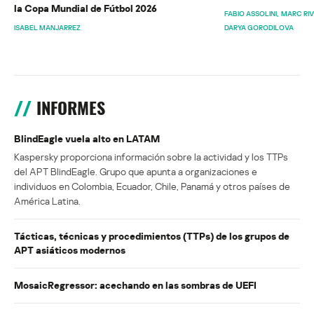
la Copa Mundial de Fútbol 2026
FABIO ASSOLINI
MARC RI
ISABEL MANJARREZ
DARYA GORODILOVA
INFORMES
BlindEagle vuela alto en LATAM
Kaspersky proporciona información sobre la actividad y los TTPs
del APT BlindEagle. Grupo que apunta a organizaciones e
individuos en Colombia, Ecuador, Chile, Panamá y otros países de
América Latina.
Tácticas, técnicas y procedimientos (TTPs) de los grupos de
APT asiáticos modernos
MosaicRegressor: acechando en las sombras de UEFI