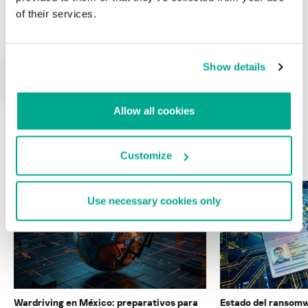
Nombre
*
Correo electrónico
*
of their services.
Show details
Allow all cookies
ÚLTIMAS PUBLICACIONES
Customize
Use necessary cookies only
Wardriving en México: preparativos para
Estado del ransomw