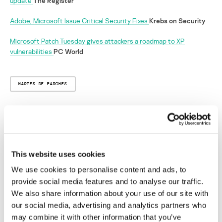
update
The Register
Adobe, Microsoft Issue Critical Security Fixes
Krebs on Security
Microsoft Patch Tuesday gives attackers a roadmap to XP
vulnerabilities
PC World
MARTES DE PARCHES
Adobe y Microsoft enmiendan 30
vulnerabilidades en su martes de parches
This website uses cookies
Su dirección de correo electrónico no será publicada.
Los
campos obligatorios están marcados con
*
We use cookies to personalise content and ads, to
provide social media features and to analyse our traffic.
We also share information about your use of our site with
our social media, advertising and analytics partners who
may combine it with other information that you’ve