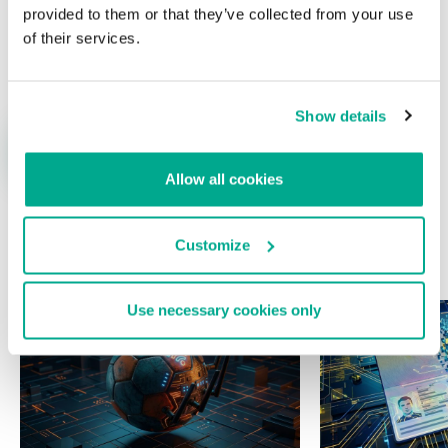
provided to them or that they’ve collected from your use
of their services.
Nombre
*
Correo electrónico
*
Show details
Allow all cookies
Customize
ÚLTIMAS PUBLICACIONES
Use necessary cookies only