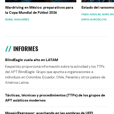
Wardriving en México: preparativos para
Estado del ransomw
la Copa Mundial de Fútbol 2026
FABIO ASSOLINI
MARC RI
ISABEL MANJARREZ
DARYA GORODILOVA
INFORMES
BlindEagle vuela alto en LATAM
Kaspersky proporciona información sobre la actividad y los TTPs
del APT BlindEagle. Grupo que apunta a organizaciones e
individuos en Colombia, Ecuador, Chile, Panamá y otros países de
América Latina.
Tácticas, técnicas y procedimientos (TTPs) de los grupos de
APT asiáticos modernos
MosaicRegressor: acechando en las sombras de UEFI