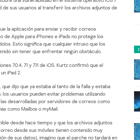
sobre una vulnerabilidad en el sistema operativo iOS 7
 de sus usuarios al transferir los archivos adjuntos de
e la aplicación para enviar y recibir correos
vo de Apple para iPhones e iPads no protege los
los. Esto significa que cualquier intruso que los
nido sin tener que enfrentar ningún obstáculo.
nes 7.0.4, 7.1 y 7.11 de iOS. Kurtz confirmó que el
un iPad 2.
 que dijo que ya estaba al tanto de la falla y estaba
, los usuarios pueden evitar problemas utilizando
 las desarrolladas por servidores de correos como
nas como Mailbox o myMail.
nible desde hace tiempo y que los archivos adjuntos
orreo desde sus móviles tienen contenido muy
ción de sus datos), imagino que el parche no tardará en