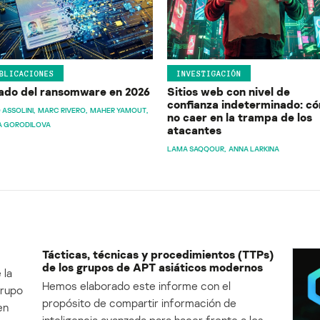
BLICACIONES
INVESTIGACIÓN
ado del ransomware en 2026
Sitios web con nivel de
confianza indeterminado: c
 ASSOLINI
MARC RIVERO
MAHER YAMOUT
no caer en la trampa de los
A GORODILOVA
atacantes
LAMA SAQQOUR
ANNA LARKINA
Tácticas, técnicas y procedimientos (TTPs)
de los grupos de APT asiáticos modernos
 la
Hemos elaborado este informe con el
Grupo
propósito de compartir información de
en