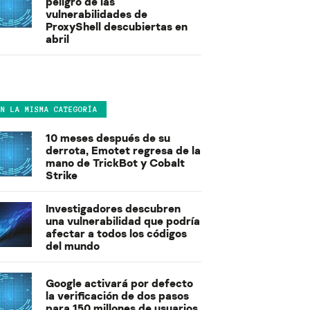
peligro de las
vulnerabilidades de
ProxyShell descubiertas en
abril
EN LA MISMA CATEGORÍA
10 meses después de su
derrota, Emotet regresa de la
mano de TrickBot y Cobalt
Strike
Investigadores descubren
una vulnerabilidad que podría
afectar a todos los códigos
del mundo
Google activará por defecto
la verificación de dos pasos
para 150 millones de usuarios