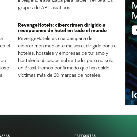
inteligencia avanzada para hacer frente a los
grupos de APT asiáticos.
RevengeHotels: cibercrimen dirigido a
recepciones de hotel en todo el mundo
la
RevengeHotels es una campaña de
es el
cibercrimen mediante malware, dirigida contra
e
hoteles, hostales y empresas de turismo y
ido
hostelería ubicados sobre todo, pero no solo,
cioso
en Brasil. Hemos confirmado que han caído
s.
víctimas más de 20 marcas de hoteles.
NAZAS
CATEGORÍAS