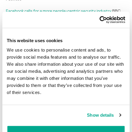
Facebook calls for a more people-centric security industry
BBC
News
Facebook Cyber Chief Calls Out Harassment Of Female Hackers
Forbes
This website uses cookies
Facebook security boss: empathy, inclusion must come to security
We use cookies to personalise content and ads, to
ThreatPost
provide social media features and to analyse our traffic.
We also share information about your use of our site with
our social media, advertising and analytics partners who
HACKERS
SECURITY
may combine it with other information that you’ve
provided to them or that they’ve collected from your use
of their services.
Alex Stamos abre BlackHat pidiendo
responsabilidad social, diversidad e
inclusión
Show details
Su dirección de correo electrónico no será publicada.
Los
campos obligatorios están marcados con
*