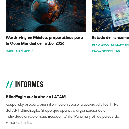
Wardriving en México: preparativos para
Estado del ransomw
la Copa Mundial de Fútbol 2026
FABIO ASSOLINI
MARC RI
ISABEL MANJARREZ
DARYA GORODILOVA
INFORMES
BlindEagle vuela alto en LATAM
Kaspersky proporciona información sobre la actividad y los TTPs
del APT BlindEagle. Grupo que apunta a organizaciones e
individuos en Colombia, Ecuador, Chile, Panamá y otros países de
América Latina.