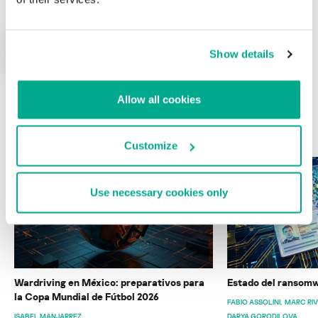
Show details
Allow all cookies
ÚLTIMAS PUBLICACIONES
Customize
Use necessary cookies only
Wardriving en México: preparativos para
Estado del ransomw
la Copa Mundial de Fútbol 2026
FABIO ASSOLINI
MARC RI
ISABEL MANJARREZ
DARYA GORODILOVA