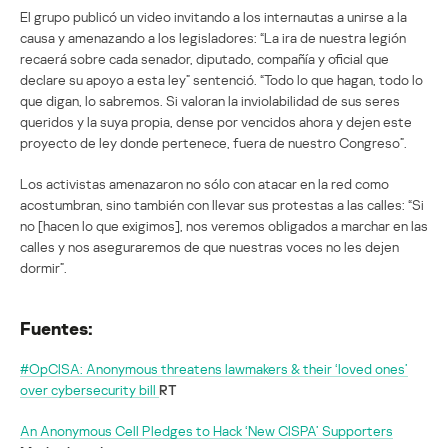
El grupo publicó un video invitando a los internautas a unirse a la
causa y amenazando a los legisladores: “La ira de nuestra legión
recaerá sobre cada senador, diputado, compañía y oficial que
declare su apoyo a esta ley” sentenció. “Todo lo que hagan, todo lo
que digan, lo sabremos. Si valoran la inviolabilidad de sus seres
queridos y la suya propia, dense por vencidos ahora y dejen este
proyecto de ley donde pertenece, fuera de nuestro Congreso”.
Los activistas amenazaron no sólo con atacar en la red como
acostumbran, sino también con llevar sus protestas a las calles: “Si
no [hacen lo que exigimos], nos veremos obligados a marchar en las
calles y nos aseguraremos de que nuestras voces no les dejen
dormir”.
Fuentes:
#OpCISA: Anonymous threatens lawmakers & their ‘loved ones’
over cybersecurity bill
RT
An Anonymous Cell Pledges to Hack ‘New CISPA’ Supporters