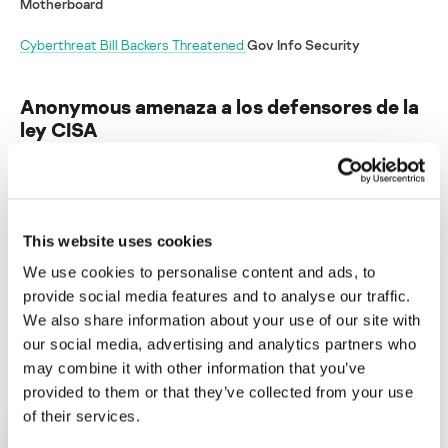
Motherboard
Cyberthreat Bill Backers Threatened
Gov Info Security
Anonymous amenaza a los defensores de la
ley CISA
Su dirección de correo electrónico no será publicada.
Los
campos obligatorios están marcados con
*
This website uses cookies
We use cookies to personalise content and ads, to
provide social media features and to analyse our traffic.
We also share information about your use of our site with
our social media, advertising and analytics partners who
Nombre
*
Correo electrónico
*
may combine it with other information that you’ve
provided to them or that they’ve collected from your use
of their services.