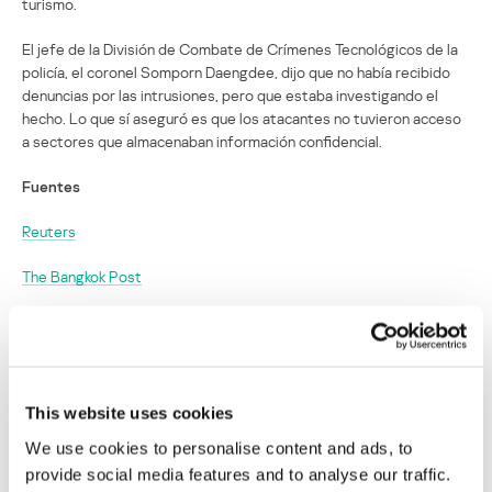
turismo.
El jefe de la División de Combate de Crímenes Tecnológicos de la
policía, el coronel Somporn Daengdee, dijo que no había recibido
denuncias por las intrusiones, pero que estaba investigando el
hecho. Lo que sí aseguró es que los atacantes no tuvieron acceso
a sectores que almacenaban información confidencial.
Fuentes
Reuters
The Bangkok Post
ABC News
Anonymous entorpece 300 sitios
tailandeses para defender a dos
This website uses cookies
sentenciados a muerte
We use cookies to personalise content and ads, to
provide social media features and to analyse our traffic.
Su dirección de correo electrónico no será publicada.
Los