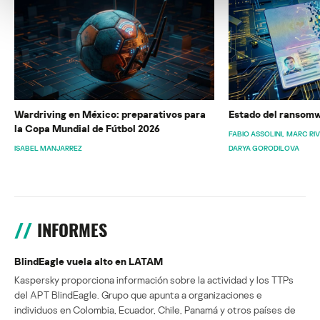
Wardriving en México: preparativos para
Estado del ransomw
la Copa Mundial de Fútbol 2026
FABIO ASSOLINI
MARC RI
ISABEL MANJARREZ
DARYA GORODILOVA
INFORMES
BlindEagle vuela alto en LATAM
Kaspersky proporciona información sobre la actividad y los TTPs
del APT BlindEagle. Grupo que apunta a organizaciones e
individuos en Colombia, Ecuador, Chile, Panamá y otros países de