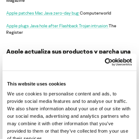
Magazine
Apple patches Mac Java zero-day bug
Computerworld
Apple plugs Java hole after Flashback Trojan intrusion
The
Register
Apple actualiza sus productos y parcha una
vulnerabilidad que ya se estaba explotando
Su dirección de correo electrónico no será publicada.
Los
campos obligatorios están marcados con
*
This website uses cookies
We use cookies to personalise content and ads, to
provide social media features and to analyse our traffic.
We also share information about your use of our site with
our social media, advertising and analytics partners who
may combine it with other information that you’ve
Nombre
*
Correo electrónico
*
provided to them or that they’ve collected from your use
of their services.