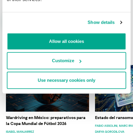
Show details
Allow all cookies
ÚLTIMAS PUBLICACIONES
Customize
Use necessary cookies only
Wardriving en México: preparativos para
Estado del ransomw
la Copa Mundial de Fútbol 2026
FABIO ASSOLINI
MARC RI
ISABEL MANJARREZ
DARYA GORODILOVA