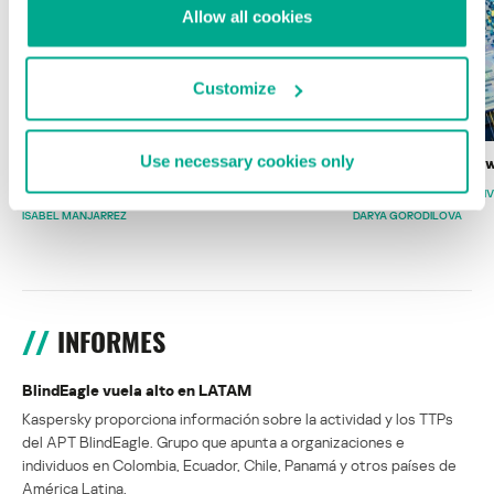
Allow all cookies
Customize
Use necessary cookies only
Wardriving en México: preparativos para
Estado del ransomw
la Copa Mundial de Fútbol 2026
FABIO ASSOLINI
MARC RI
ISABEL MANJARREZ
DARYA GORODILOVA
INFORMES
BlindEagle vuela alto en LATAM
Kaspersky proporciona información sobre la actividad y los TTPs
del APT BlindEagle. Grupo que apunta a organizaciones e
individuos en Colombia, Ecuador, Chile, Panamá y otros países de
América Latina.