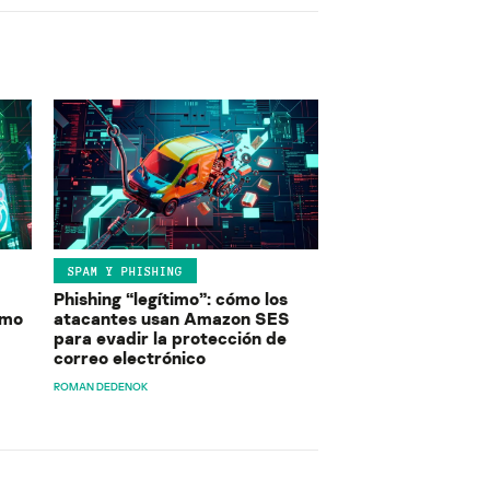
SPAM Y PHISHING
Phishing “legítimo”: cómo los
ómo
atacantes usan Amazon SES
para evadir la protección de
correo electrónico
ROMAN DEDENOK