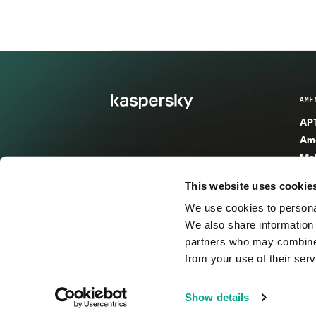
AME
APT
Ame
Mal
Mal
This website uses cookie
Ent
We use cookies to personal
Ame
We also share information 
Ame
partners who may combine i
Spa
from your use of their serv
© 2026 AO Kaspersky Lab. Todos los derechos reservad
Show details