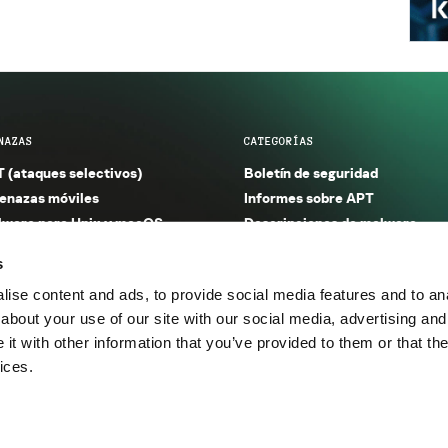
NAZAS
CATEGORÍAS
 (ataques selectivos)
Boletín de seguridad
nazas móviles
Informes sobre APT
ware para Unix y macOS
Descripciones de malware
ware para Windows
Investigación
s
orno seguro (IoT)
Informes sobre malware
ise content and ads, to provide social media features and to anal
nazas financieras
Informes sobre spam y phishin
about your use of our site with our social media, advertising and
nazas industriales
Publicaciones
t with other information that you’ve provided to them or that the
m y phishing
Incidentes
ices.
os.
Política de privacidad
Térmi