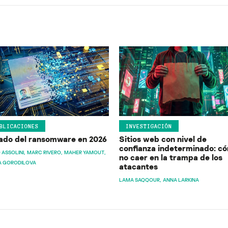
BLICACIONES
INVESTIGACIÓN
ado del ransomware en 2026
Sitios web con nivel de
confianza indeterminado: c
 ASSOLINI
MARC RIVERO
MAHER YAMOUT
no caer en la trampa de los
A GORODILOVA
atacantes
LAMA SAQQOUR
ANNA LARKINA