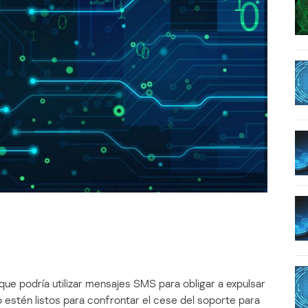
ue podría utilizar mensajes SMS para obligar a expulsar
 estén listos para confrontar el cese del soporte para