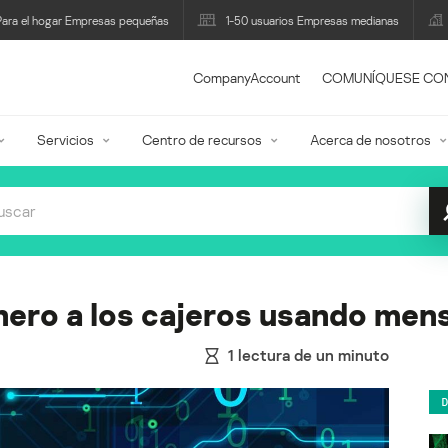
Para el hogar Empresas pequeñas
1-50 usuarios Empresas medianas
CompanyAccount
COMUNÍQUESE CO
Servicios
Centro de recursos
Acerca de nosotros
nero a los cajeros usando me
1
lectura de un minuto