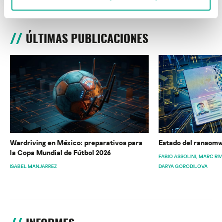
ÚLTIMAS PUBLICACIONES
Wardriving en México: preparativos para
Estado del ransomw
la Copa Mundial de Fútbol 2026
FABIO ASSOLINI
MARC RI
ISABEL MANJARREZ
DARYA GORODILOVA