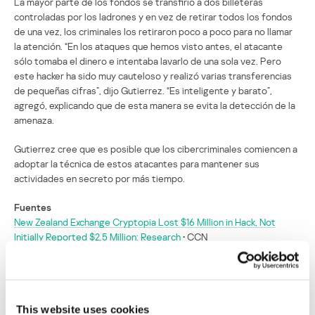
La mayor parte de los fondos se transfirió a dos billeteras
controladas por los ladrones y en vez de retirar todos los fondos
de una vez, los criminales los retiraron poco a poco para no llamar
la atención. “En los ataques que hemos visto antes, el atacante
sólo tomaba el dinero e intentaba lavarlo de una sola vez. Pero
este hacker ha sido muy cauteloso y realizó varias transferencias
de pequeñas cifras”, dijo Gutierrez. “Es inteligente y barato”,
agregó, explicando que de esta manera se evita la detección de la
amenaza.
Gutierrez cree que es posible que los cibercriminales comiencen a
adoptar la técnica de estos atacantes para mantener sus
actividades en secreto por más tiempo.
Fuentes
New Zealand Exchange Cryptopia Lost $16 Million in Hack, Not
Initially Reported $2.5 Million: Research
• CCN
$16 Million Now Believed to Have Been Stolen in ‘Weird’ Cryptopia
Hack
• Bitcoin News
Cryptopia Hack Update: Approx. $16 Million in Ethereum (ETH) and
ERC20 Tokens Stolen
• Ethereum World News
This website uses cookies