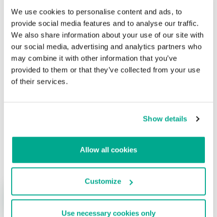
We use cookies to personalise content and ads, to
Ataque a Cryptopia: se estiman pérdidas de
provide social media features and to analyse our traffic.
16 millones de dólares en monedas
We also share information about your use of our site with
criptográficas
our social media, advertising and analytics partners who
may combine it with other information that you’ve
Su dirección de correo electrónico no será publicada.
Los
provided to them or that they’ve collected from your use
campos obligatorios están marcados con
*
of their services.
Show details
Nombre
*
Correo electrónico
*
Allow all cookies
Customize
Use necessary cookies only