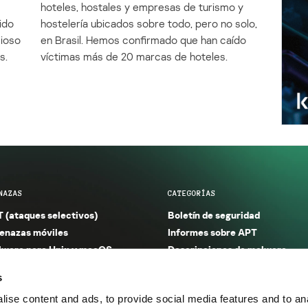
e
hoteles, hostales y empresas de turismo y
ido
hostelería ubicados sobre todo, pero no solo,
cioso
en Brasil. Hemos confirmado que han caído
s.
víctimas más de 20 marcas de hoteles.
NAZAS
CATEGORÍAS
 (ataques selectivos)
Boletín de seguridad
nazas móviles
Informes sobre APT
ware para Unix y macOS
Descripciones de malware
ware para Windows
Investigación
s
orno seguro (IoT)
Informes sobre malware
ise content and ads, to provide social media features and to anal
nazas financieras
Informes sobre spam y phishin