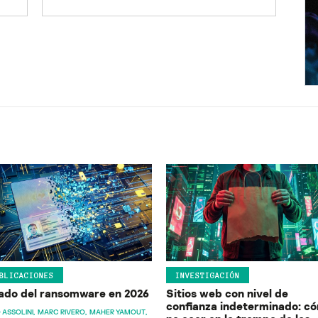
BLICACIONES
INVESTIGACIÓN
ado del ransomware en 2026
Sitios web con nivel de
confianza indeterminado: c
 ASSOLINI
MARC RIVERO
MAHER YAMOUT