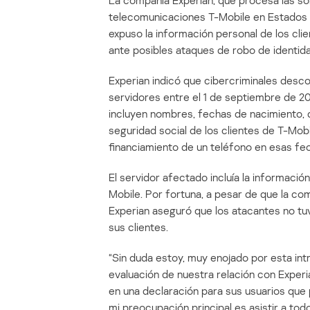
La compañía Experian, que procesa las sol
telecomunicaciones T-Mobile en Estados 
expuso la información personal de los cli
ante posibles ataques de robo de identida
Experian indicó que cibercriminales des
servidores entre el 1 de septiembre de 2
incluyen nombres, fechas de nacimiento, 
seguridad social de los clientes de T-Mobi
financiamiento de un teléfono en esas fe
El servidor afectado incluía la informació
Mobile. Por fortuna, a pesar de que la co
Experian aseguró que los atacantes no tuv
sus clientes.
“Sin duda estoy, muy enojado por esta in
evaluación de nuestra relación con Experi
en una declaración para sus usuarios que 
mi preocupación principal es asistir a to