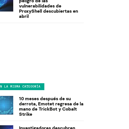
peligro de las
vulnerabilidades de
ProxyShell descubiertas en
abril
EN LA MISMA CATEGORÍA
10 meses después de su
derrota, Emotet regresa de la
mano de TrickBot y Cobalt
Strike
Investigadores descubren