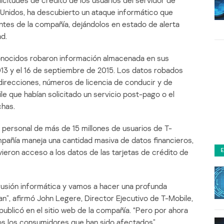
icitudes de crédito de los usuarios del servidor de
Unidos, ha descubierto un ataque informático que
entes de la compañía, dejándolos en estado de alerta
d.
conocidos robaron información almacenada en sus
013 y el 16 de septiembre de 2015. Los datos robados
direcciones, números de licencia de conducir y de
le que habían solicitado un servicio post-pago o el
chas.
n personal de más de 15 millones de usuarios de T-
mpañía maneja una cantidad masiva de datos financieros,
ieron acceso a los datos de las tarjetas de crédito de
trusión informática y vamos a hacer una profunda
an”, afirmó John Legere, Director Ejecutivo de T-Mobile,
publicó en el sitio web de la compañía. “Pero por ahora
dos los consumidores que han sido afectados”.