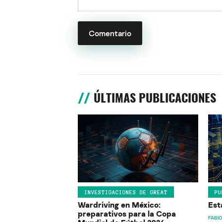
ÚLTIMAS PUBLICACIONES
INVESTIGACIONES DE GREAT
PU
Wardriving en México:
Est
preparativos para la Copa
FABIO