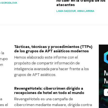
no caer en la trampa de los
A GORODILOVA
atacantes
LAMA SAQQOUR
ANNA LARKINA
Tácticas, técnicas y procedimientos (TTPs)
de los grupos de APT asiáticos modernos
 la
Hemos elaborado este informe con el
Grupo
propósito de compartir información de
en
inteligencia avanzada para hacer frente a los
grupos de APT asiáticos.
RevengeHotels: cibercrimen dirigido a
recepciones de hotel en todo el mundo
la
RevengeHotels es una campaña de
es el
cibercrimen mediante malware, dirigida contra