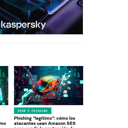
SPAM Y PHISHING
Phishing “legítimo”: cómo los
ómo
atacantes usan Amazon SES