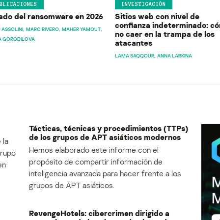
BLICACIONES
INVESTIGACIÓN
ado del ransomware en 2026
Sitios web con nivel de
confianza indeterminado: c
 ASSOLINI
MARC RIVERO
MAHER YAMOUT
no caer en la trampa de los
A GORODILOVA
atacantes
LAMA SAQQOUR
ANNA LARKINA
Tácticas, técnicas y procedimientos (TTPs)
de los grupos de APT asiáticos modernos
 la
Hemos elaborado este informe con el
Grupo
propósito de compartir información de
en
inteligencia avanzada para hacer frente a los
grupos de APT asiáticos.
RevengeHotels: cibercrimen dirigido a