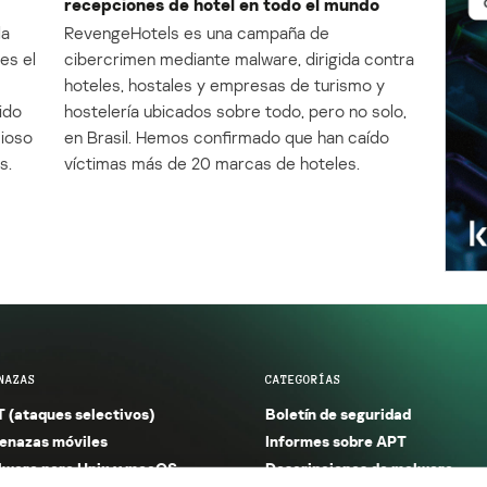
recepciones de hotel en todo el mundo
la
RevengeHotels es una campaña de
es el
cibercrimen mediante malware, dirigida contra
e
hoteles, hostales y empresas de turismo y
ido
hostelería ubicados sobre todo, pero no solo,
cioso
en Brasil. Hemos confirmado que han caído
s.
víctimas más de 20 marcas de hoteles.
NAZAS
CATEGORÍAS
 (ataques selectivos)
Boletín de seguridad
nazas móviles
Informes sobre APT
ware para Unix y macOS
Descripciones de malware