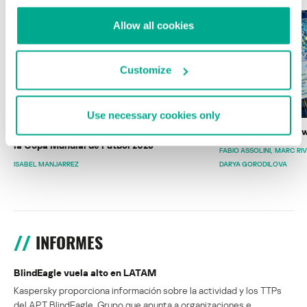
Allow all cookies
Customize
Use necessary cookies only
Wardriving en México: preparativos para
Estado del ransomw
la Copa Mundial de Fútbol 2026
FABIO ASSOLINI
MARC RI
ISABEL MANJARREZ
DARYA GORODILOVA
INFORMES
BlindEagle vuela alto en LATAM
Kaspersky proporciona información sobre la actividad y los TTPs
del APT BlindEagle. Grupo que apunta a organizaciones e