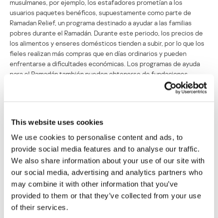
musulmanes, por ejemplo, los estafadores prometían a los
usuarios paquetes benéficos, supuestamente como parte de
Ramadan Relief, un programa destinado a ayudar a las familias
pobres durante el Ramadán. Durante este periodo, los precios de
los alimentos y enseres domésticos tienden a subir, por lo que los
fieles realizan más compras que en días ordinarios y pueden
enfrentarse a dificultades económicas. Los programas de ayuda
para el Ramadán también pueden obtenerse de fundaciones
legítimas, como
WF-AID
. Al parecer, los atacantes de la captura de
pantalla siguiente se hicieron pasar por ella. Una llamativa foto con
el logotipo de la organización y enormes cajas iba acompañada de
un listado de los productos incluidos en el paquete de ayuda
This website uses cookies
humanitaria, y debajo del mensaje sobre el programa se publicaban
comentarios positivos de los “usuarios”. Para recibir un paquete, se
We use cookies to personalise content and ads, to
le pedía a la víctima que verificara que su nombre figuraba en la
provide social media features and to analyse our traffic.
lista de beneficiarios de la ayuda. Para ello, tenían que facilitar sus
We also share information about your use of our site with
datos en el sitio web y también enviar a sus contactos de
our social media, advertising and analytics partners who
mensajería un enlace al recurso fraudulento, una petición habitual
may combine it with other information that you’ve
en este tipo de estafas. De este modo, los atacantes no sólo
provided to them or that they’ve collected from your use
enriquecen su base de datos, sino que también distribuyen enlaces
a sitios web maliciosos mediante la víctima. Además, pueden exigir
of their services.
dinero por “reenviar” ayuda humanitaria.