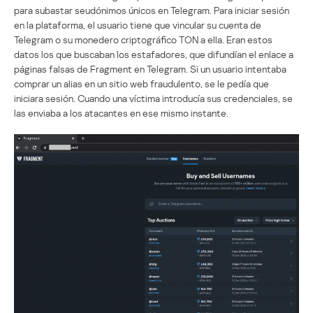
para subastar seudónimos únicos en Telegram. Para iniciar sesión
en la plataforma, el usuario tiene que vincular su cuenta de
Telegram o su monedero criptográfico TON a ella. Eran estos
datos los que buscaban los estafadores, que difundían el enlace a
páginas falsas de Fragment en Telegram. Si un usuario intentaba
comprar un alias en un sitio web fraudulento, se le pedía que
iniciara sesión. Cuando una víctima introducía sus credenciales, se
las enviaba a los atacantes en ese mismo instante.