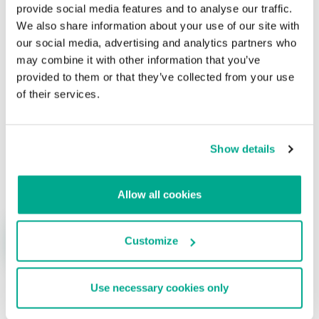
a los usuarios de Mac
provide social media features and to analyse our traffic.
We also share information about your use of our site with
Su dirección de correo electrónico no será publicada.
Los
our social media, advertising and analytics partners who
campos obligatorios están marcados con
*
may combine it with other information that you’ve
provided to them or that they’ve collected from your use
of their services.
Show details
Nombre
*
Correo electrónico
*
Allow all cookies
Customize
Use necessary cookies only