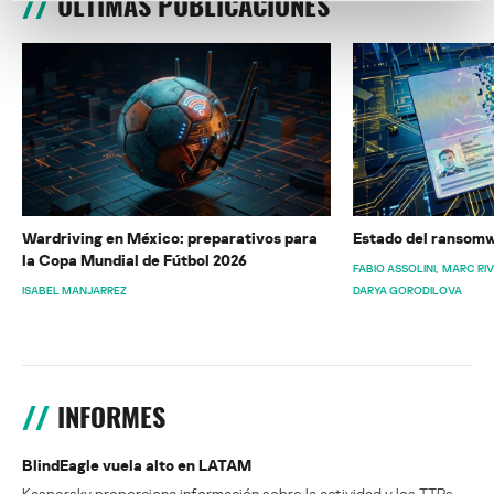
ÚLTIMAS PUBLICACIONES
Wardriving en México: preparativos para
Estado del ransomw
la Copa Mundial de Fútbol 2026
FABIO ASSOLINI
MARC RI
ISABEL MANJARREZ
DARYA GORODILOVA
INFORMES
BlindEagle vuela alto en LATAM
Kaspersky proporciona información sobre la actividad y los TTPs