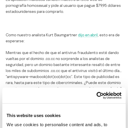
pornografía homosexual y pide al usuario que pague $79,95 dólares
estadounidenses para comprarlo.
Como nuestro analista Kurt Baumgartner
dijo en abril
, esto era de
esperarse:
Mientras que el hecho de que el antivirus fraudulento esté dando
vueltas por el dominio .co.cc no sorprende a los analistas de
seguridad, pero un dominio bastante interesante resaltó de entre
los miles de subdominios .co.cc que el antivirus visitó el último día…
“antispyware-macbook(dot)co(dot)cc”. Este tipo de publicidad es
rara, hasta para este tipo de cibercriminales. ¿Puede este dominio
sugerir que se está preparando un programa malicioso para Apple?
Es posible.
Kaspersky Antivirus para Mac detecta ambas aplicaciones.
This website uses cookies
Campaña de malware fraudulento amenaza
We use cookies to personalise content and ads, to