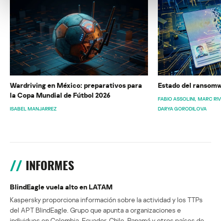
Wardriving en México: preparativos para
Estado del ransomw
la Copa Mundial de Fútbol 2026
FABIO ASSOLINI
MARC RI
ISABEL MANJARREZ
DARYA GORODILOVA
INFORMES
BlindEagle vuela alto en LATAM
Kaspersky proporciona información sobre la actividad y los TTPs
del APT BlindEagle. Grupo que apunta a organizaciones e
individuos en Colombia, Ecuador, Chile, Panamá y otros países de