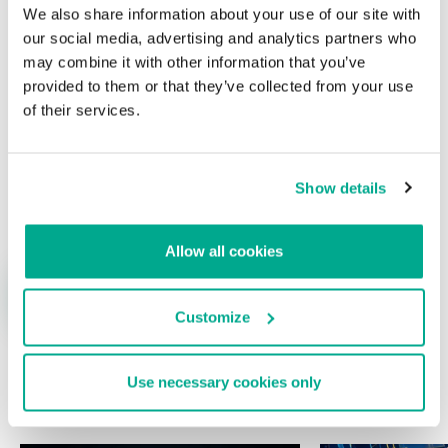
Su dirección de correo electrónico no será publicada.
Los
We also share information about your use of our site with
campos obligatorios están marcados con
*
our social media, advertising and analytics partners who
may combine it with other information that you’ve
provided to them or that they’ve collected from your use
of their services.
Nombre
*
Correo electrónico
*
Show details
Allow all cookies
Customize
Use necessary cookies only
ÚLTIMAS PUBLICACIONES