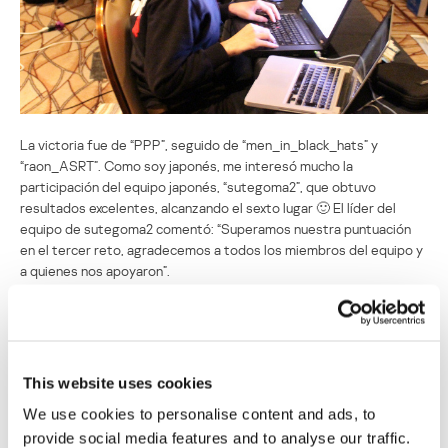
La victoria fue de “PPP”, seguido de “men_in_black_hats” y
“raon_ASRT”. Como soy japonés, me interesó mucho la
participación del equipo japonés, “sutegoma2”, que obtuvo
resultados excelentes, alcanzando el sexto lugar 🙂 El líder del
equipo de sutegoma2 comentó: “Superamos nuestra puntuación
en el tercer reto, agradecemos a todos los miembros del equipo y
a quienes nos apoyaron”.
CONFERENCIAS
This website uses cookies
Capturando la bandera en DEFCON 21 2013
We use cookies to personalise content and ads, to
provide social media features and to analyse our traffic.