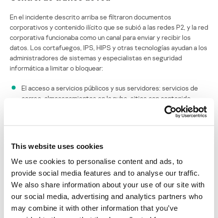
En el incidente descrito arriba se filtraron documentos
corporativos y contenido ilícito que se subió a las redes P2, y la red
corporativa funcionaba como un canal para enviar y recibir los
datos. Los cortafuegos, IPS, HIPS y otras tecnologías ayudan a los
administradores de sistemas y especialistas en seguridad
informática a limitar o bloquear:
El acceso a servicios públicos y sus servidores: servicios de
correo, almacenamientos en la nube, sitios con contenido
prohibido, etc.
El uso de puertos y protocolos para compartir archivos en
redes P2P
This website uses cookies
El envío de datos corporativos fuera de la red de la empresa
We use cookies to personalise content and ads, to
Hay que recalcar que ningún método de control del tráfico de
provide social media features and to analyse our traffic.
redes por sí sólo puede ofrecer el más alto nivel de seguridad de
We also share information about your use of our site with
redes corporativas. Para evadir las políticas de seguridad, los
our social media, advertising and analytics partners who
empleados pueden usar métodos de codificación de tráfico,
may combine it with other information that you’ve
conectarse a las copias (espejos) de servicios de Internet