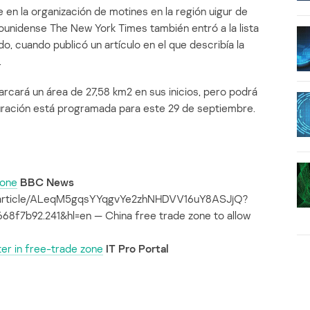
 en la organización de motines en la región uigur de
dounidense The New York Times también entró a la lista
do, cuando publicó un artículo en el que describía la
.
rcará un área de 27,58 km2 en sus inicios, pero podrá
guración está programada para este 29 de septiembre.
zone
BBC News
p/article/ALeqM5gqsYYqgvYe2zhNHDVV16uY8ASJjQ?
f7b92.241&hl=en — China free trade zone to allow
ter in free-trade zone
IT Pro Portal