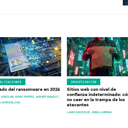
BLICACIONES
INVESTIGACIÓN
ado del ransomware en 2026
Sitios web con nivel de
confianza indeterminado: c
 ASSOLINI
MARC RIVERO
MAHER YAMOUT
no caer en la trampa de los
A GORODILOVA
atacantes
LAMA SAQQOUR
ANNA LARKINA