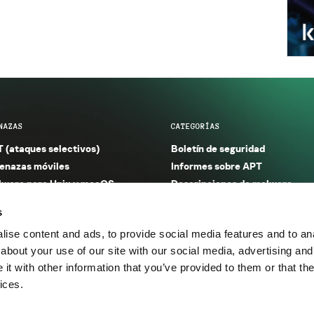
NAZAS
CATEGORÍAS
 (ataques selectivos)
Boletín de seguridad
nazas móviles
Informes sobre APT
ware para Unix y macOS
Descripciones de malware
ware para Windows
Investigación
s
orno seguro (IoT)
Informes sobre malware
ise content and ads, to provide social media features and to anal
nazas financieras
Informes sobre spam y phishin
about your use of our site with our social media, advertising and
nazas industriales
Publicaciones
t with other information that you’ve provided to them or that the
m y phishing
Incidentes
ices.
os.