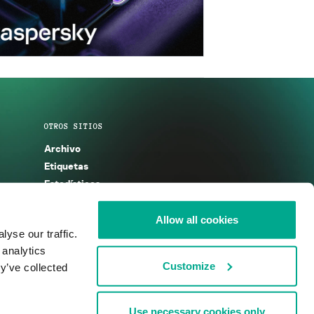
OTROS SITIOS
Archivo
Etiquetas
Estadísticas
Enciclopedia
Descripciones
Allow all cookies
yse our traffic.
g
KSB 2025
 analytics
Customize
y’ve collected
Use necessary cookies only