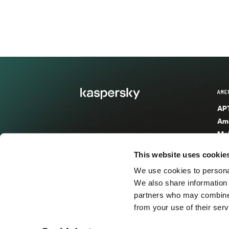
AME
APT
Ame
Mal
Mal
This website uses cookie
Ent
We use cookies to personal
Ame
We also share information 
Ame
partners who may combine i
Spa
from your use of their serv
© 2026 AO Kaspersky Lab. Todos los derechos reservad