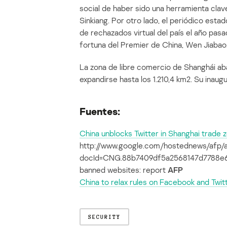
social de haber sido una herramienta clave
Sinkiang. Por otro lado, el periódico esta
de rechazados virtual del país el año pasa
fortuna del Premier de China, Wen Jiabao
La zona de libre comercio de Shanghái aba
expandirse hasta los 1.210,4 km2. Su inau
Fuentes:
China unblocks Twitter in Shanghai trade 
http://www.google.com/hostednews/af
docId=CNG.88b7409df5a2568147d7788e668
banned websites: report
AFP
China to relax rules on Facebook and Twit
SECURITY