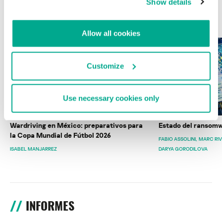
Show details
ÚLTIMAS PUBLICACIONES
Allow all cookies
Customize
Use necessary cookies only
Wardriving en México: preparativos para
Estado del ransomw
la Copa Mundial de Fútbol 2026
FABIO ASSOLINI
MARC RI
ISABEL MANJARREZ
DARYA GORODILOVA
INFORMES