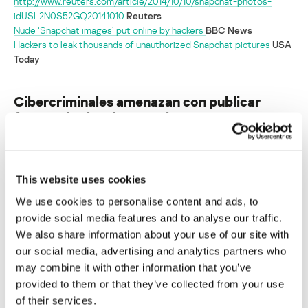
http://www.reuters.com/article/2014/10/10/snapchat-photos-
idUSL2N0S52GQ20141010
Reuters
Nude ‘Snapchat images’ put online by hackers
BBC News
Hackers to leak thousands of unauthorized Snapchat pictures
USA
Today
Cibercriminales amenazan con publicar
fotos robadas de Snapchat
Su dirección de correo electrónico no será publicada.
Los
campos obligatorios están marcados con
*
This website uses cookies
We use cookies to personalise content and ads, to
provide social media features and to analyse our traffic.
We also share information about your use of our site with
our social media, advertising and analytics partners who
may combine it with other information that you’ve
Nombre
*
Correo electrónico
*
provided to them or that they’ve collected from your use
of their services.