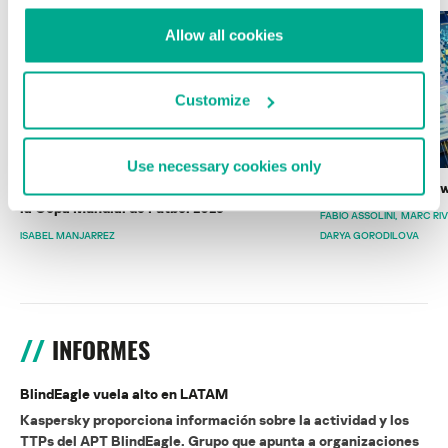
Allow all cookies
Customize
Use necessary cookies only
Wardriving en México: preparativos para
Estado del ransomw
la Copa Mundial de Fútbol 2026
FABIO ASSOLINI
MARC RI
ISABEL MANJARREZ
DARYA GORODILOVA
INFORMES
BlindEagle vuela alto en LATAM
Kaspersky proporciona información sobre la actividad y los
TTPs del APT BlindEagle. Grupo que apunta a organizaciones