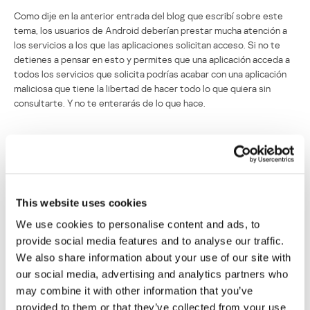
Como dije en la anterior entrada del blog que escribí sobre este
tema, los usuarios de Android deberían prestar mucha atención a
los servicios a los que las aplicaciones solicitan acceso. Si no te
detienes a pensar en esto y permites que una aplicación acceda a
todos los servicios que solicita podrías acabar con una aplicación
maliciosa que tiene la libertad de hacer todo lo que quiera sin
consultarte. Y no te enterarás de lo que hace.
Cibercriminales propagan el troyano de
SMS para Android con técnicas SEO
Su dirección de correo electrónico no será publicada.
Los
This website uses cookies
campos obligatorios están marcados con
*
We use cookies to personalise content and ads, to
provide social media features and to analyse our traffic.
We also share information about your use of our site with
our social media, advertising and analytics partners who
may combine it with other information that you’ve
provided to them or that they’ve collected from your use