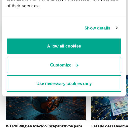
Nombre
*
Correo electrónico
*
of their services.
Show details
Allow all cookies
ÚLTIMAS PUBLICACIONES
Customize
Use necessary cookies only
Wardriving en México: preparativos para
Estado del ransomw