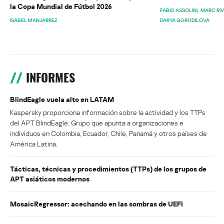
la Copa Mundial de Fútbol 2026
FABIO ASSOLINI
MARC RI
ISABEL MANJARREZ
DARYA GORODILOVA
INFORMES
BlindEagle vuela alto en LATAM
Kaspersky proporciona información sobre la actividad y los TTPs
del APT BlindEagle. Grupo que apunta a organizaciones e
individuos en Colombia, Ecuador, Chile, Panamá y otros países de
América Latina.
Tácticas, técnicas y procedimientos (TTPs) de los grupos de
APT asiáticos modernos
MosaicRegressor: acechando en las sombras de UEFI