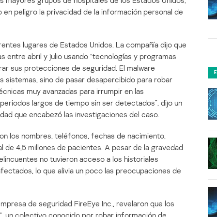
s mayores grupos de hospitales de los Estados Unidos,
 en peligro la privacidad de la información personal de
erentes lugares de Estados Unidos. La compañía dijo que
as entre abril y julio usando “tecnologías y programas
rar sus protecciones de seguridad. El malware
os sistemas, sino de pasar desapercibido para robar
técnicas muy avanzadas para irrumpir en las
eriodos largos de tiempo sin ser detectados”, dijo un
idad que encabezó las investigaciones del caso.
ron los nombres, teléfonos, fechas de nacimiento,
l de 4,5 millones de pacientes. A pesar de la gravedad
elincuentes no tuvieron acceso a los historiales
afectados, lo que alivia un poco las preocupaciones de
mpresa de seguridad FireEye Inc., revelaron que los
, un colectivo conocido por robar información de