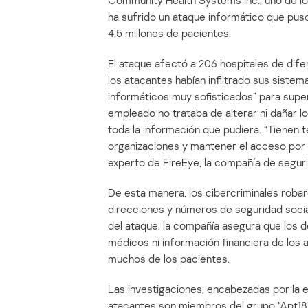
Community Health Systems Inc., uno de lo
ha sufrido un ataque informático que puso
4,5 millones de pacientes.
El ataque afectó a 206 hospitales de dif
los atacantes habían infiltrado sus sistem
informáticos muy sofisticados” para supe
empleado no trataba de alterar ni dañar l
toda la información que pudiera. “Tienen 
organizaciones y mantener el acceso por p
experto de FireEye, la compañía de segur
De esta manera, los cibercriminales roba
direcciones y números de seguridad socia
del ataque, la compañía asegura que los d
médicos ni información financiera de los 
muchos de los pacientes.
Las investigaciones, encabezadas por la e
atacantes son miembros del grupo “Apt18”