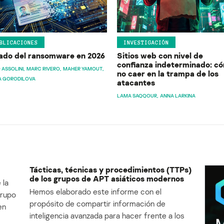
BLICACIONES
INVESTIGACIÓN
ado del ransomware en 2026
Sitios web con nivel de
confianza indeterminado: c
 ASSOLINI
MARC RIVERO
MAHER YAMOUT
no caer en la trampa de los
A GORODILOVA
atacantes
LAMA SAQQOUR
ANNA LARKINA
Tácticas, técnicas y procedimientos (TTPs)
de los grupos de APT asiáticos modernos
 la
Hemos elaborado este informe con el
Grupo
propósito de compartir información de
en
inteligencia avanzada para hacer frente a los