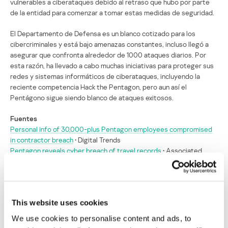
vulnerables a ciberataques debido al retraso que hubo por parte
de la entidad para comenzar a tomar estas medidas de seguridad.
El Departamento de Defensa es un blanco cotizado para los
cibercriminales y está bajo amenazas constantes, incluso llegó a
asegurar que confronta alrededor de 1000 ataques diarios. Por
esta razón, ha llevado a cabo muchas iniciativas para proteger sus
redes y sistemas informáticos de ciberataques, incluyendo la
reciente competencia Hack the Pentagon, pero aun así el
Pentágono sigue siendo blanco de ataques exitosos.
Fuentes
Personal info of 30,000-plus Pentagon employees compromised
in contractor breach
• Digital Trends
Pentagon reveals cyber breach of travel records
• Associated
Press
Pentagon Data Breach Exposes up to 30,000 Travel Records
•
Bleeping Computer
This website uses cookies
Cibercriminales roban los registros de viajes
We use cookies to personalise content and ads, to
de funcionarios del Pentágono