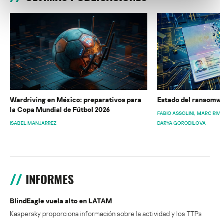
Wardriving en México: preparativos para
Estado del ransomw
la Copa Mundial de Fútbol 2026
FABIO ASSOLINI
MARC RI
ISABEL MANJARREZ
DARYA GORODILOVA
INFORMES
BlindEagle vuela alto en LATAM
Kaspersky proporciona información sobre la actividad y los TTPs